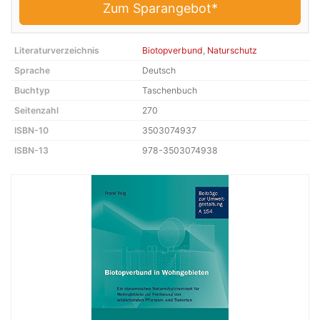
Zum Sparangebot*
Literaturverzeichnis
Biotopverbund
,
Naturschutz
Sprache
Deutsch
Buchtyp
Taschenbuch
Seitenzahl
270
ISBN-10
3503074937
ISBN-13
978-3503074938