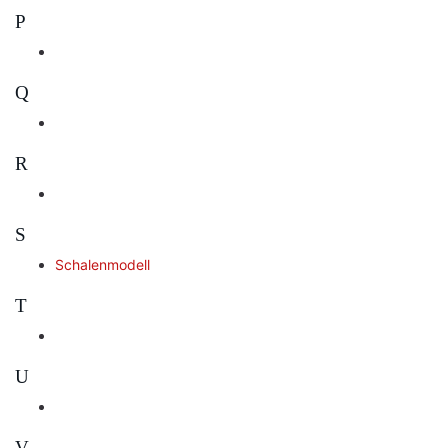
P
Q
R
S
Schalenmodell
T
U
V