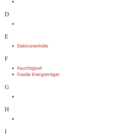
D
E
Elektronenhülle
F
Feuchtigkeit
Fossile Energieträger
G
H
I