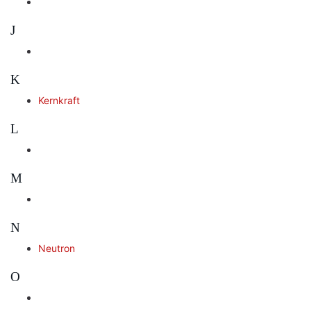
J
K
Kernkraft
L
M
N
Neutron
O