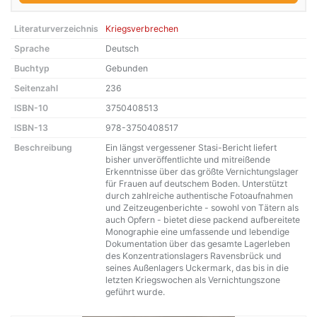
Literaturverzeichnis
Kriegsverbrechen
Sprache
Deutsch
Buchtyp
Gebunden
Seitenzahl
236
ISBN-10
3750408513
ISBN-13
978-3750408517
Beschreibung
Ein längst vergessener Stasi-Bericht liefert
bisher unveröffentlichte und mitreißende
Erkenntnisse über das größte Vernichtungslager
für Frauen auf deutschem Boden. Unterstützt
durch zahlreiche authentische Fotoaufnahmen
und Zeitzeugenberichte - sowohl von Tätern als
auch Opfern - bietet diese packend aufbereitete
Monographie eine umfassende und lebendige
Dokumentation über das gesamte Lagerleben
des Konzentrationslagers Ravensbrück und
seines Außenlagers Uckermark, das bis in die
letzten Kriegswochen als Vernichtungszone
geführt wurde.