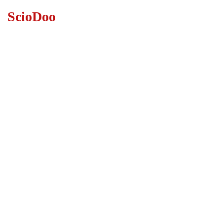
Skip
ScioDoo
to
main
content