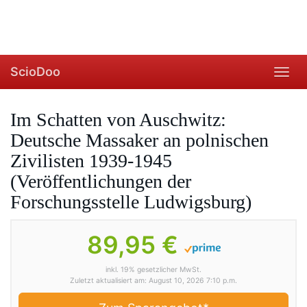
ScioDoo
Toggl
navig
Im Schatten von Auschwitz:
Deutsche Massaker an polnischen
Zivilisten 1939-1945
(Veröffentlichungen der
Forschungsstelle Ludwigsburg)
89,95 €
inkl. 19% gesetzlicher MwSt.
Zuletzt aktualisiert am: August 10, 2026 7:10 p.m.