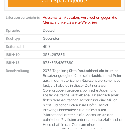
Zum Sparangebot*
Literaturverzeichnis
Ausschwitz
,
Massaker
,
Verbrechen gegen die
Menschlichkeit
,
Zweite Weltkrieg
Sprache
Deutsch
Buchtyp
Gebunden
Seitenzahl
400
ISBN-10
3534267885
ISBN-13
978-3534267880
Beschreibung
2078 Tage lang übte Deutschland ein brutales
Besatzungsregime über sein Nachbarland Polen
aus. In der historischen Rückschau erscheint es
fast, als habe es in dieser Zeit nur zwei
Opfergruppen gegeben: polnische Juden und
später deutsche Vertriebene. Tatsächlich aber
fielen dem deutschen Terror rund eine Million
nicht-jüdischer Polen zum Opfer. Daniel
Brewings innovative Studie rückt auch
international erstmals die Massaker an den
polnischen Zivilisten unter nationalsozialistischer
Herrschaft in das Zentrum einer