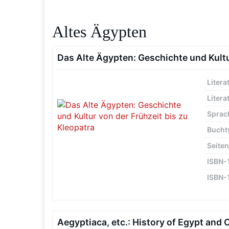
Altes Ägypten
Das Alte Ägypten: Geschichte und Kultu
Litera
Litera
Sprac
Bucht
Seiten
ISBN-
ISBN-
Aegyptiaca, etc.: History of Egypt and 