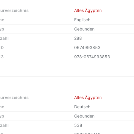
turverzeichnis
Altes Ägypten
he
Englisch
yp
Gebunden
zahl
288
10
0674993853
13
978-0674993853
turverzeichnis
Altes Ägypten
he
Deutsch
yp
Gebunden
zahl
538