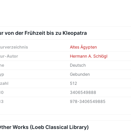
r von der Frühzeit bis zu Kleopatra
turverzeichnis
Altes Ägypten
tur-Autor
Hermann A. Schlögl
he
Deutsch
yp
Gebunden
zahl
512
10
3406549888
13
978-3406549885
Other Works (Loeb Classical Library)