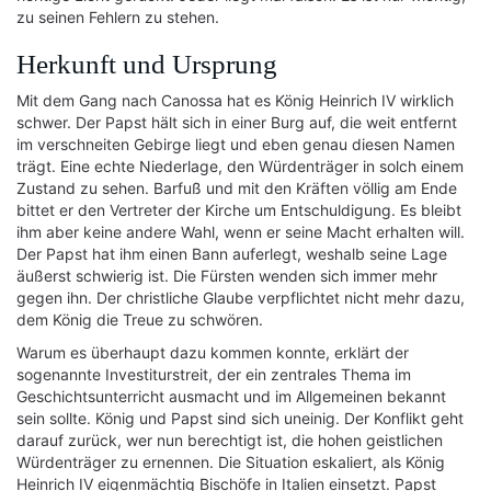
zu seinen Fehlern zu stehen.
Herkunft und Ursprung
Mit dem Gang nach Canossa hat es König Heinrich IV wirklich
schwer. Der Papst hält sich in einer Burg auf, die weit entfernt
im verschneiten Gebirge liegt und eben genau diesen Namen
trägt. Eine echte Niederlage, den Würdenträger in solch einem
Zustand zu sehen. Barfuß und mit den Kräften völlig am Ende
bittet er den Vertreter der Kirche um Entschuldigung. Es bleibt
ihm aber keine andere Wahl, wenn er seine Macht erhalten will.
Der Papst hat ihm einen Bann auferlegt, weshalb seine Lage
äußerst schwierig ist. Die Fürsten wenden sich immer mehr
gegen ihn. Der christliche Glaube verpflichtet nicht mehr dazu,
dem König die Treue zu schwören.
Warum es überhaupt dazu kommen konnte, erklärt der
sogenannte Investiturstreit, der ein zentrales Thema im
Geschichtsunterricht ausmacht und im Allgemeinen bekannt
sein sollte. König und Papst sind sich uneinig. Der Konflikt geht
darauf zurück, wer nun berechtigt ist, die hohen geistlichen
Würdenträger zu ernennen. Die Situation eskaliert, als König
Heinrich IV eigenmächtig Bischöfe in Italien einsetzt. Papst