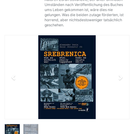
Umständen nach Veröffentlichung des Buches
ums Leben gekommen ist, wäre dies nie
gelungen. Was die beiden zutage förderten, ist
horrend, aber nichtsdestoweniger tatsächlich
geschehen.