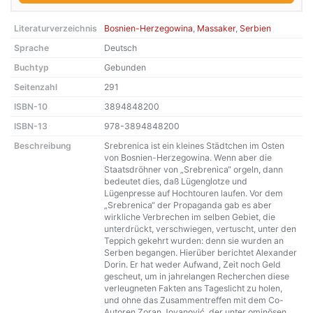
Literaturverzeichnis
Bosnien-Herzegowina
,
Massaker
,
Serbien
Sprache
Deutsch
Buchtyp
Gebunden
Seitenzahl
291
ISBN-10
3894848200
ISBN-13
978-3894848200
Beschreibung
Srebrenica ist ein kleines Städtchen im Osten
von Bosnien-Herzegowina. Wenn aber die
Staatsdröhner von „Srebrenica“ orgeln, dann
bedeutet dies, daß Lügenglotze und
Lügenpresse auf Hochtouren laufen. Vor dem
„Srebrenica“ der Propaganda gab es aber
wirkliche Verbrechen im selben Gebiet, die
unterdrückt, verschwiegen, vertuscht, unter den
Teppich gekehrt wurden: denn sie wurden an
Serben begangen. Hierüber berichtet Alexander
Dorin. Er hat weder Aufwand, Zeit noch Geld
gescheut, um in jahrelangen Recherchen diese
verleugneten Fakten ans Tageslicht zu holen,
und ohne das Zusammentreffen mit dem Co-
Autoren Zoran Jovanović, der unter ominösen