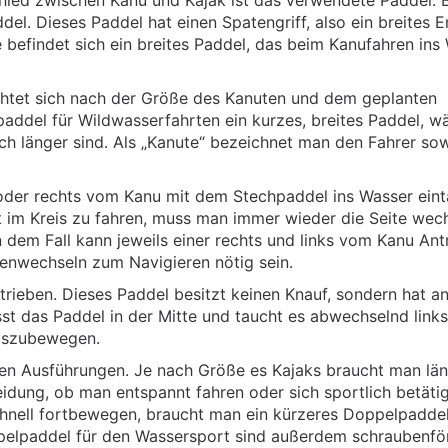
chied zwischen Kanu und Kajak ist das verwendete Paddel. 
l. Dieses Paddel hat einen Spatengriff, also ein breites E
befindet sich ein breites Paddel, das beim Kanufahren ins
htet sich nach der Größe des Kanuten und dem geplanten
addel für Wildwasserfahrten ein kurzes, breites Paddel, w
ch länger sind. Als „Kanute“ bezeichnet man den Fahrer so
oder rechts vom Kanu mit dem Stechpaddel ins Wasser eint
 im Kreis zu fahren, muss man immer wieder die Seite wech
n dem Fall kann jeweils einer rechts und links vom Kanu Ant
tenwechseln zum Navigieren nötig sein.
rieben. Dieses Paddel besitzt keinen Knauf, sondern hat a
sst das Paddel in der Mitte und taucht es abwechselnd link
rtszubewegen.
hen Ausführungen. Je nach Größe es Kajaks braucht man lä
idung, ob man entspannt fahren oder sich sportlich betäti
chnell fortbewegen, braucht man ein kürzeres Doppelpaddel
ppelpaddel für den Wassersport sind außerdem schraubenfö