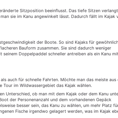
änderte Sitzposition beeinflusst. Das tiefe Sitzen verlangt
an sie im Kanu angewinkelt lässt. Dadurch fällt im Kajak v
stgeschwindigkeit der Boote. So sind Kajaks für gewöhnlic
r flacheren Bauform zusammen. Sie sind dadurch weniger
 mit seinem Doppelpaddel schneller antreiben als ein Kanu m
 als auch für schnelle Fahrten. Möchte man das meiste aus
che Tour im Wildwassergebiet das Kajak wählen.
nen Unterschied, ob man mit dem Kajak oder dem Kanu unt
es Boot der Personenanzahl und dem vorhandenen Gepäck
elsweise besser sein, das Kanu zu wählen, um mehr Platz fü
angenen Fische irgendwo gelagert werden, was im Kajak ebe