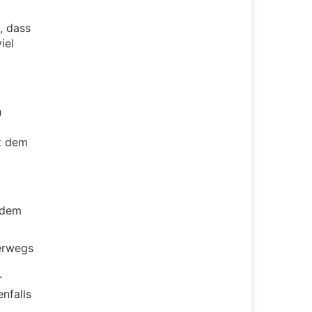
, dass
iel
h
it dem
 dem
erwegs
r
nfalls