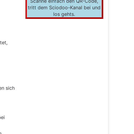
Scanne einfach den QR-Code,
tritt dem Sciodoo-Kanal bei und
los gehts.
tet,
en sich
bei
n