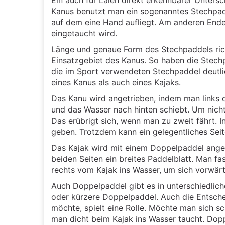
Ein auch für Laien direkt erkennbarer Unters
Kanus benutzt man ein sogenanntes Stechpadde
auf dem eine Hand aufliegt. Am anderen Ende 
eingetaucht wird.
Länge und genaue Form des Stechpaddels ric
Einsatzgebiet des Kanus. So haben die Stechp
die im Sport verwendeten Stechpaddel deutli
eines Kanus als auch eines Kajaks.
Das Kanu wird angetrieben, indem man links 
und das Wasser nach hinten schiebt. Um nicht
Das erübrigt sich, wenn man zu zweit fährt. I
geben. Trotzdem kann ein gelegentliches Sei
Das Kajak wird mit einem Doppelpaddel anget
beiden Seiten ein breites Paddelblatt. Man fa
rechts vom Kajak ins Wasser, um sich vorwä
Auch Doppelpaddel gibt es in unterschiedlic
oder kürzere Doppelpaddel. Auch die Entsche
möchte, spielt eine Rolle. Möchte man sich s
man dicht beim Kajak ins Wasser taucht. Do