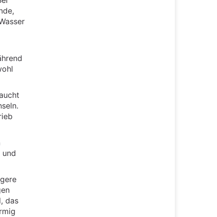
Bei
nde,
 Wasser
ährend
wohl
aucht
seln.
rieb
n
s und
ngere
gen
, das
rmig