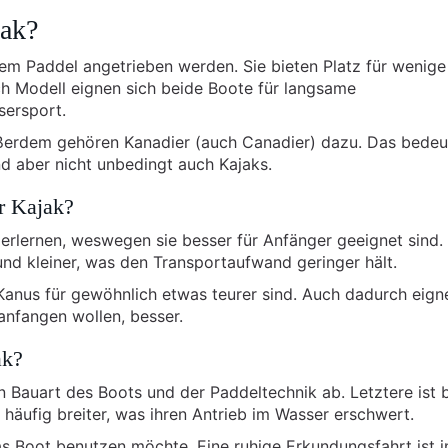
jak?
nem Paddel angetrieben werden. Sie bieten Platz für wenige
ch Modell eignen sich beide Boote für langsame
sersport.
ußerdem gehören Kanadier (auch Canadier) dazu. Das bedeu
nd aber nicht unbedingt auch Kajaks.
r Kajak?
 erlernen, weswegen sie besser für Anfänger geeignet sind.
und kleiner, was den Transportaufwand geringer hält.
 Kanus für gewöhnlich etwas teurer sind. Auch dadurch eign
anfangen wollen, besser.
ak?
 Bauart des Boots und der Paddeltechnik ab. Letztere ist 
häufig breiter, was ihren Antrieb im Wasser erschwert.
s Boot benutzen möchte. Eine ruhige Erkundungsfahrt ist i