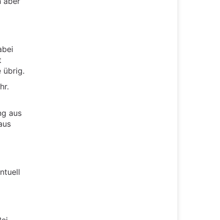
h aber
abei
t
 übrig.
hr.
ng aus
aus
ntuell