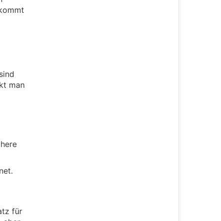
t kommt
sind
rkt man
öhere
net.
tz für