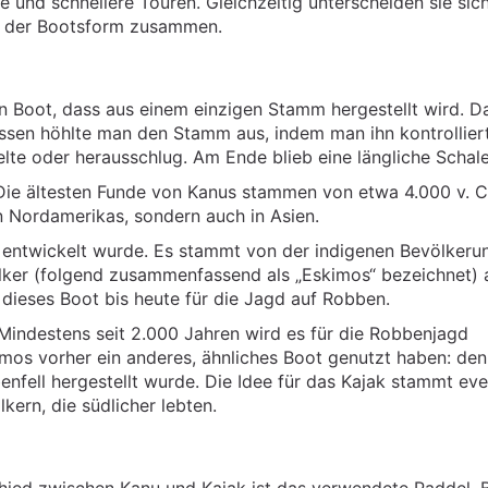
 und schnellere Touren. Gleichzeitig unterscheiden sie sic
it der Bootsform zusammen.
 Boot, dass aus einem einzigen Stamm hergestellt wird. D
essen höhlte man den Stamm aus, indem man ihn kontrollier
te oder herausschlug. Am Ende blieb eine längliche Schale
 Die ältesten Funde von Kanus stammen von etwa 4.000 v. C
n Nordamerikas, sondern auch in Asien.
gd entwickelt wurde. Es stammt von der indigenen Bevölkeru
lker (folgend zusammenfassend als „Eskimos“ bezeichnet) 
 dieses Boot bis heute für die Jagd auf Robben.
. Mindestens seit 2.000 Jahren wird es für die Robbenjagd
kimos vorher ein anderes, ähnliches Boot genutzt haben: den
nfell hergestellt wurde. Die Idee für das Kajak stammt eve
ern, die südlicher lebten.