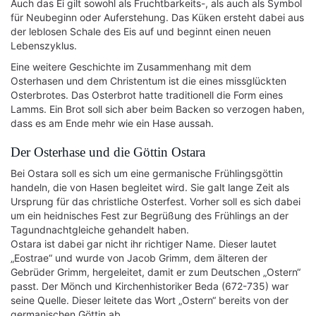
Auch das Ei gilt sowohl als Fruchtbarkeits-, als auch als Symbol
für Neubeginn oder Auferstehung. Das Küken ersteht dabei aus
der leblosen Schale des Eis auf und beginnt einen neuen
Lebenszyklus.
Eine weitere Geschichte im Zusammenhang mit dem
Osterhasen und dem Christentum ist die eines missglückten
Osterbrotes. Das Osterbrot hatte traditionell die Form eines
Lamms. Ein Brot soll sich aber beim Backen so verzogen haben,
dass es am Ende mehr wie ein Hase aussah.
Der Osterhase und die Göttin Ostara
Bei Ostara soll es sich um eine germanische Frühlingsgöttin
handeln, die von Hasen begleitet wird. Sie galt lange Zeit als
Ursprung für das christliche Osterfest. Vorher soll es sich dabei
um ein heidnisches Fest zur Begrüßung des Frühlings an der
Tagundnachtgleiche gehandelt haben.
Ostara ist dabei gar nicht ihr richtiger Name. Dieser lautet
„Eostrae“ und wurde von Jacob Grimm, dem älteren der
Gebrüder Grimm, hergeleitet, damit er zum Deutschen „Ostern“
passt. Der Mönch und Kirchenhistoriker Beda (672-735) war
seine Quelle. Dieser leitete das Wort „Ostern“ bereits von der
germanischen Göttin ab.