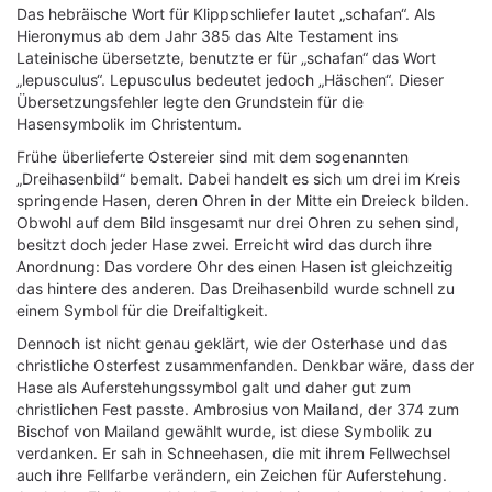
Das hebräische Wort für Klippschliefer lautet „schafan“. Als
Hieronymus ab dem Jahr 385 das Alte Testament ins
Lateinische übersetzte, benutzte er für „schafan“ das Wort
„lepusculus“. Lepusculus bedeutet jedoch „Häschen“. Dieser
Übersetzungsfehler legte den Grundstein für die
Hasensymbolik im Christentum.
Frühe überlieferte Ostereier sind mit dem sogenannten
„Dreihasenbild“ bemalt. Dabei handelt es sich um drei im Kreis
springende Hasen, deren Ohren in der Mitte ein Dreieck bilden.
Obwohl auf dem Bild insgesamt nur drei Ohren zu sehen sind,
besitzt doch jeder Hase zwei. Erreicht wird das durch ihre
Anordnung: Das vordere Ohr des einen Hasen ist gleichzeitig
das hintere des anderen. Das Dreihasenbild wurde schnell zu
einem Symbol für die Dreifaltigkeit.
Dennoch ist nicht genau geklärt, wie der Osterhase und das
christliche Osterfest zusammenfanden. Denkbar wäre, dass der
Hase als Auferstehungssymbol galt und daher gut zum
christlichen Fest passte. Ambrosius von Mailand, der 374 zum
Bischof von Mailand gewählt wurde, ist diese Symbolik zu
verdanken. Er sah in Schneehasen, die mit ihrem Fellwechsel
auch ihre Fellfarbe verändern, ein Zeichen für Auferstehung.