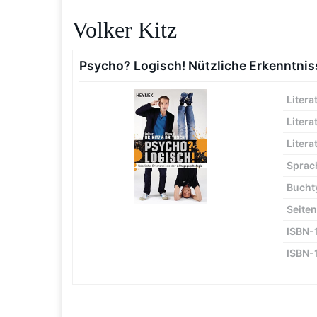
Volker Kitz
Psycho? Logisch! Nützliche Erkenntnis
Litera
Litera
Litera
Sprac
Bucht
Seiten
ISBN-
ISBN-