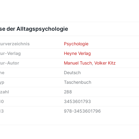
se der Alltagspsychologie
turverzeichnis
Psychologie
tur-Verlag
Heyne Verlag
tur-Autor
Manuel Tusch
,
Volker Kitz
he
Deutsch
yp
Taschenbuch
zahl
288
10
3453601793
13
978-3453601796