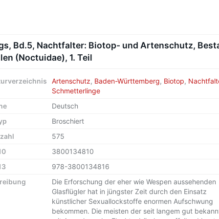
 Bd.5, Nachtfalter: Biotop- und Artenschutz, Bestan
len (Noctuidae), 1. Teil
turverzeichnis
Artenschutz
,
Baden-Württemberg
,
Biotop
,
Nachtfalt
Schmetterlinge
he
Deutsch
yp
Broschiert
zahl
575
10
3800134810
13
978-3800134816
reibung
Die Erforschung der eher wie Wespen aussehenden
Glasflügler hat in jüngster Zeit durch den Einsatz
künstlicher Sexuallockstoffe enormen Aufschwung
bekommen. Die meisten der seit langem gut bekann