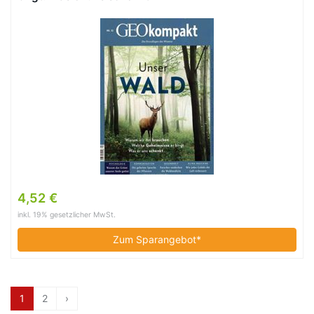
4,52 €
inkl. 19% gesetzlicher MwSt.
Zum Sparangebot*
1
2
›