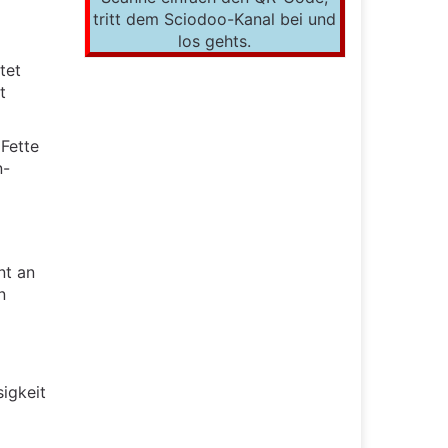
tritt dem Sciodoo-Kanal bei und
los gehts.
tet
t
 Fette
n-
nt an
n
sigkeit