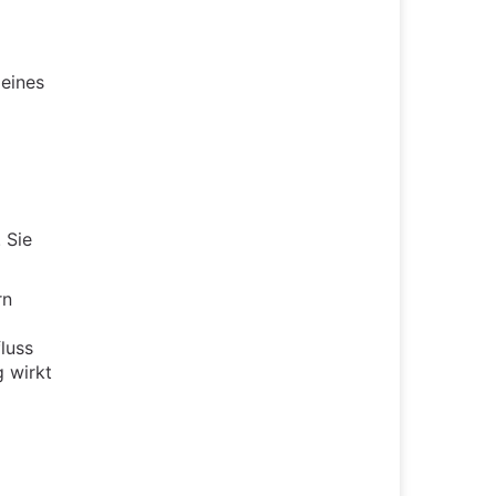
 eines
 Sie
rn
luss
g wirkt