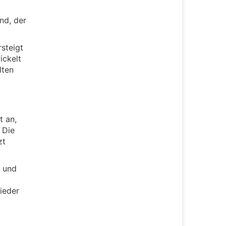
nd, der
rsteigt
ickelt
lten
t an,
 Die
zt
k und
wieder