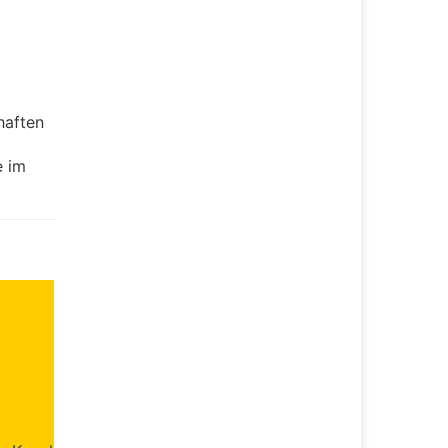
haften
e im