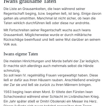
Iwans grausame Taten
Die Liste an Grausamkeiten, die Iwan während seiner
Regentschaft beging, bzw. begehen ließ, ist lang. Einige davon
gelten als umstritten. Manchmal ist nicht sicher, ob Iwan die
Taten wirklich durchführen ließ oder diese nur androhte.
Mit Fortschreiten seiner Regentschaft wuchs auch Iwans
Grausamkeit. Möglicherweise wurde er durch militärische
Rückschläge beeinflusst und ließ seine Wut darüber an seinem
Volk aus.
Iwans eigene Taten
Die meisten Hinrichtungen und Morde befahl der Zar lediglich.
Er machte sich allerdings auch mehrmals selbst die Hände
schmutzig.
So soll Iwan IV. regelmäßig Frauen vergewaltigt haben. Diese
ließ er dafür aus ihren Häusern rauben. Anschließend erwürgte
der Zar sie und ließ sie zurück zu ihren Männern bringen.
1563 beging Iwan einen Mord. Er tötete den Fürsten Iwan
Schachowskoi während einer Schlacht im Livländischen Krieg.
Ein Jahr später stieß er Dmitri Obolenski ein Messer ins Herz.
Dieser äußerte sich zuvor tadelnd gegenüber dem Zaren.