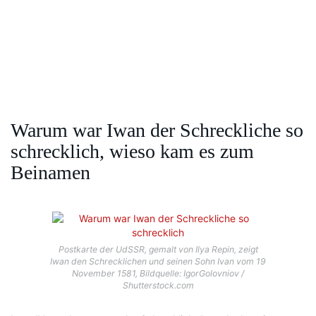
Warum war Iwan der Schreckliche so
schrecklich, wieso kam es zum
Beinamen
Postkarte der UdSSR, gemalt von Ilya Repin, zeigt
Iwan den Schrecklichen und seinen Sohn Ivan vom 19
November 1581, Bildquelle: IgorGolovniov /
Shutterstock.com