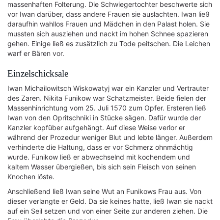
massenhaften Folterung. Die Schwiegertochter beschwerte sich
vor Iwan darüber, dass andere Frauen sie auslachten. Iwan ließ
daraufhin wahllos Frauen und Mädchen in den Palast holen. Sie
mussten sich ausziehen und nackt im hohen Schnee spazieren
gehen. Einige ließ es zusätzlich zu Tode peitschen. Die Leichen
warf er Bären vor.
Einzelschicksale
Iwan Michailowitsch Wiskowatyj war ein Kanzler und Vertrauter
des Zaren. Nikita Funikow war Schatzmeister. Beide fielen der
Massenhinrichtung vom 25. Juli 1570 zum Opfer. Ersteren ließ
Iwan von den Opritschniki in Stücke sägen. Dafür wurde der
Kanzler kopfüber aufgehängt. Auf diese Weise verlor er
während der Prozedur weniger Blut und lebte länger. Außerdem
verhinderte die Haltung, dass er vor Schmerz ohnmächtig
wurde. Funikow ließ er abwechselnd mit kochendem und
kaltem Wasser übergießen, bis sich sein Fleisch von seinen
Knochen löste.
Anschließend ließ Iwan seine Wut an Funikows Frau aus. Von
dieser verlangte er Geld. Da sie keines hatte, ließ Iwan sie nackt
auf ein Seil setzen und von einer Seite zur anderen ziehen. Die