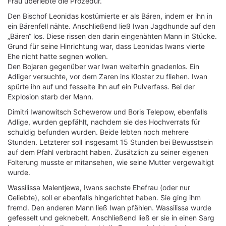
Frau überlebte die Prozedur.
Den Bischof Leonidas kostümierte er als Bären, indem er ihn in
ein Bärenfell nähte. Anschließend ließ Iwan Jagdhunde auf den
„Bären“ los. Diese rissen den darin eingenähten Mann in Stücke.
Grund für seine Hinrichtung war, dass Leonidas Iwans vierte
Ehe nicht hatte segnen wollen.
Den Bojaren gegenüber war Iwan weiterhin gnadenlos. Ein
Adliger versuchte, vor dem Zaren ins Kloster zu fliehen. Iwan
spürte ihn auf und fesselte ihn auf ein Pulverfass. Bei der
Explosion starb der Mann.
Dimitri Iwanowitsch Schewerow und Boris Telepow, ebenfalls
Adlige, wurden gepfählt, nachdem sie des Hochverrats für
schuldig befunden wurden. Beide lebten noch mehrere
Stunden. Letzterer soll insgesamt 15 Stunden bei Bewusstsein
auf dem Pfahl verbracht haben. Zusätzlich zu seiner eigenen
Folterung musste er mitansehen, wie seine Mutter vergewaltigt
wurde.
Wassilissa Malentjewa, Iwans sechste Ehefrau (oder nur
Geliebte), soll er ebenfalls hingerichtet haben. Sie ging ihm
fremd. Den anderen Mann ließ Iwan pfählen. Wassilissa wurde
gefesselt und geknebelt. Anschließend ließ er sie in einen Sarg