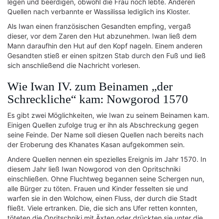
legen und beerdigen, obwohl die Frau noch lebte. Anderen
Quellen nach verbannte er Wassilissa lediglich ins Kloster.
Als Iwan einen französischen Gesandten empfing, vergaß
dieser, vor dem Zaren den Hut abzunehmen. Iwan ließ dem
Mann daraufhin den Hut auf den Kopf nageln. Einem anderen
Gesandten stieß er einen spitzen Stab durch den Fuß und ließ
sich anschließend die Nachricht vorlesen.
Wie Iwan IV. zum Beinamen „der
Schreckliche“ kam: Nowgorod 1570
Es gibt zwei Möglichkeiten, wie Iwan zu seinem Beinamen kam.
Einigen Quellen zufolge trug er ihn als Abschreckung gegen
seine Feinde. Der Name soll diesen Quellen nach bereits nach
der Eroberung des Khanates Kasan aufgekommen sein.
Andere Quellen nennen ein spezielles Ereignis im Jahr 1570. In
diesem Jahr ließ Iwan Nowgorod von den Opritschniki
einschließen. Ohne Fluchtweg begannen seine Schergen nun,
alle Bürger zu töten. Frauen und Kinder fesselten sie und
warfen sie in den Wolchow, einen Fluss, der durch die Stadt
fließt. Viele ertranken. Die, die sich ans Ufer retten konnten,
töteten die Opritschniki mit Äxten oder drückten sie unter die