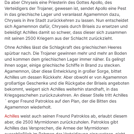
Da aber Chryseis eine Priesterin des Gottes Apollo, des
Verteidigers der Trojaner, gewesen ist, sendet Apollo eine Pest
in das griechische Lager und veranlasst Agamemnon dazu,
Chryseis in ihre Stadt zurückkehren zu lassen. Nun entscheidet
sich Agamemnon dafür, Chryseis durch Briseis zu ersetzen und
beleidigt Achilles damit so schwer, dass dieser sich zusammen
mit seinen 2500 Kriegern aus der Schlacht zurückzieht.
Ohne Achilles lässt die Schlagkraft des griechischen Heeres
spürbar nach. Die Trojaner gewinnen mehr und mehr an Boden
und kommen dem griechischen Lager immer näher. Es gelingt
ihnen sogar, einige griechische Schiffe in Brand zu stecken.
Agamemnon, über diese Entwicklung in großer Sorge, bittet
Achilles um dessen Rückkehr. Aber obwohl er von Agamemnon
großartige Geschenke und die Rückgabe der Briseis angeboten
bekommt, weigert sich Achilles weiterhin standhaft, in das
Kriegsgeschehen zurückzukehren. An dieser Stelle tritt Achilles
´ enger Freund Patroklos auf den Plan, der die Bitten des
Agamemnon wiederholt.
Achilles
weist auch seinen Freund Patroklos ab, erlaubt diesem
aber, die 2500 Myrmidonen zurückzuholen. Patroklos gibt
Achilles das Versprechen, die Armee der Myrmidonen
ausschließlich im Rahmen der Verteidigung einzusetzen, nicht