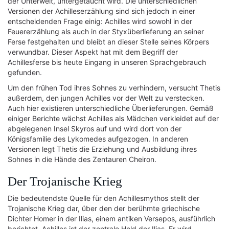
der Unterwelt, untergetaucht wird. Die unterschiedlichen
Versionen der Achilleserzählung sind sich jedoch in einer
entscheidenden Frage einig: Achilles wird sowohl in der
Feuererzählung als auch in der Styxüberlieferung an seiner
Ferse festgehalten und bleibt an dieser Stelle seines Körpers
verwundbar. Dieser Aspekt hat mit dem Begriff der
Achillesferse bis heute Eingang in unseren Sprachgebrauch
gefunden.
Um den frühen Tod ihres Sohnes zu verhindern, versucht Thetis
außerdem, den jungen Achilles vor der Welt zu verstecken.
Auch hier existieren unterschiedliche Überlieferungen. Gemäß
einiger Berichte wächst Achilles als Mädchen verkleidet auf der
abgelegenen Insel Skyros auf und wird dort von der
Königsfamilie des Lykomedes aufgezogen. In anderen
Versionen legt Thetis die Erziehung und Ausbildung ihres
Sohnes in die Hände des Zentauren Cheiron.
Der Trojanische Krieg
Die bedeutendste Quelle für den Achillesmythos stellt der
Trojanische Krieg dar, über den der berühmte griechische
Dichter Homer in der Ilias, einem antiken Versepos, ausführlich
berichtet. Achilles ist der zentrale Held der Ilias. Er wird