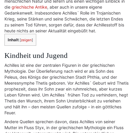
menschlichen Natur und liefern uns einen wichtigen Einblick in
die
griechische Antike
, aber auch in unsere eigene
Gedankenwelt. Insbesondere Achilles´ Rolle im Trojanischen
Krieg, seine Stärken und seine Schwächen, die letzten Endes
zu seinem Tod führen, sorgen dafür, dass der Achillesstoff bis
heute nichts an seiner Aktualität eingebüßt hat.
Inhalt
[
zeigen
]
Kindheit und Jugend
Achilles ist eine der zentralen Figuren in der griechischen
Mythologie. Der Überlieferung nach wird er als Sohn des
Peleus, des Königs der griechischen Stadt Phthia, und der
Meeresnymphe Thetis geboren. Vor Achilles´ Geburt wird Thetis
prophezeit, dass ihr Sohn zwar ein ruhmreiches, aber kurzes
Leben führen wird. Um Achilles´ frühen Tod zu verhindern, hegt
Thetis den Wunsch, ihrem Sohn Unsterblichkeit zu verleihen
und hält ihn – den meisten Quellen zufolge – in ein göttliches
Feuer.
Andere Quellen sprechen davon, dass Achilles von seiner
Mutter im Fluss Styx, in der griechischen Mythologie ein Fluss