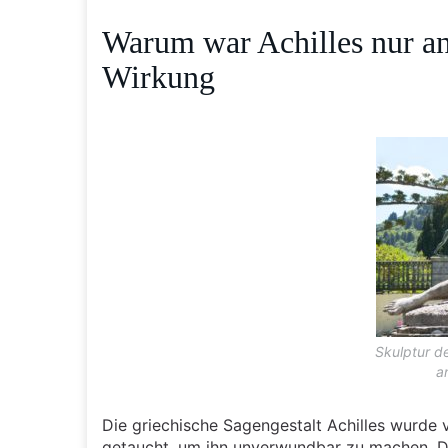
Warum war Achilles nur an
Wirkung
Skulptur d
a
Die griechische Sagengestalt Achilles wurde 
getaucht, um ihn unverwundbar zu machen. Dabe