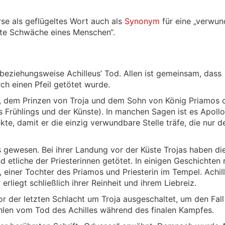
rse als geflügeltes Wort auch als
Synonym
für eine „verwu
ößte Schwäche eines Menschen“.
 beziehungsweise Achilleus’ Tod. Allen ist gemeinsam, dass
ch einen Pfeil getötet wurde.
s, dem Prinzen von Troja und dem Sohn von König Priamos 
s Frühlings und der Künste). In manchen Sagen ist es Apollo
nkte, damit er die einzig verwundbare Stelle träfe, die nur d
s gewesen. Bei ihrer Landung vor der Küste Trojas haben di
 etliche der Priesterinnen getötet. In einigen Geschichten 
, einer Tochter des Priamos und Priesterin im Tempel. Achil
rliegt schließlich ihrer Reinheit und ihrem Liebreiz.
r der letzten Schlacht um Troja ausgeschaltet, um den Fall
hlen vom Tod des Achilles während des finalen Kampfes.