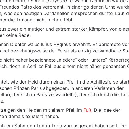
iter berühmten Schrift „Odyssee“ erwähnt. Demnach wurde A
eundes Patroklos verbrannt. In einer goldenen Urne wurd
, was den heutigen Dardanellen entsprechen dürfte. Laut d
er die Trojaner nicht mehr erlebt.
hilleus zwar ein mutiger und extrem starker Kämpfer, von eine
er keine Rede.
nen Dichter Gaius Iulius Hyginus erwähnt. Er berichtete vo
hel beziehungsweise der Ferse als einzig verwundbare Stel
eine nicht näher bezeichnete „niedere“ oder „untere“ Körperre
ich, doch in Achilles Fall aus einem nicht näher genannten
et, wie der Held durch einen Pfeil in die Achillesferse star
ischen Prinzen Paris abgegeben. In anderen Varianten der
lon, der sich in Paris verwandelte), der sich durch die Tat
e.
zeigen den Helden mit einem Pfeil im
Fuß
. Die Idee der
hon damals existiert haben.
s ihrem Sohn den Tod in Troja vorausgesagt haben soll. Der