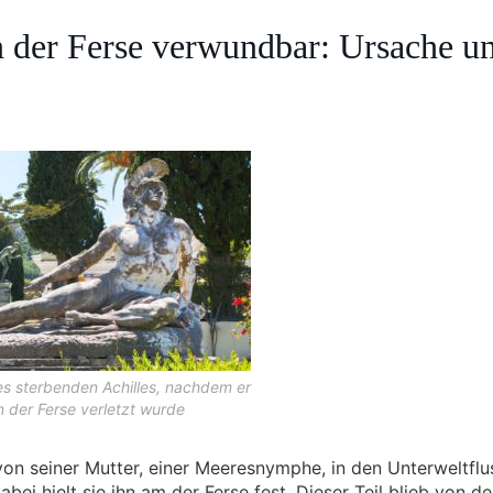
 der Ferse verwundbar: Ursache u
es sterbenden Achilles, nachdem er
n der Ferse verletzt wurde
von seiner Mutter, einer Meeresnymphe, in den Unterweltflu
i hielt sie ihn am der Ferse fest. Dieser Teil blieb von d