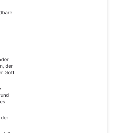
ndbare
oder
n, der
er Gott
e
rund
les
 der