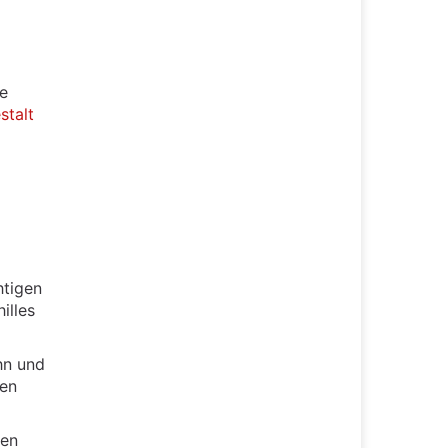
te
stalt
htigen
illes
hn und
sen
nen