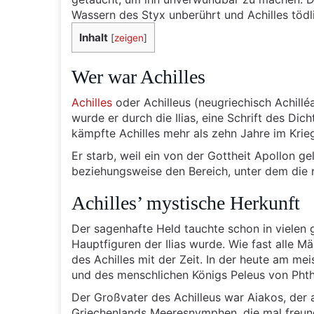
Wassern des Styx unberührt und Achilles tödl
Inhalt
[
zeigen
]
Wer war Achilles
Achilles
oder Achilleus (neugriechisch Achillé
wurde er durch die Ilias, eine Schrift des Di
kämpfte Achilles mehr als zehn Jahre im Krie
Er starb, weil ein von der Gottheit Apollon ge
beziehungsweise den Bereich, unter dem die 
Achilles’ mystische Herkunft
Der sagenhafte Held tauchte schon in vielen 
Hauptfiguren der Ilias wurde. Wie fast alle 
des Achilles mit der Zeit. In der heute am me
und des menschlichen Königs Peleus von Phth
Der Großvater des Achilleus war Aiakos, der a
Griechenlands Meeresnymphen, die mal freund