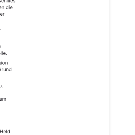
chilles
en die
er
r
n
le.
gion
 Grund
b.
 am
 Held