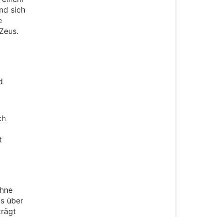
nd sich
e
Zeus.
d
ch
t
ehne
ls über
trägt