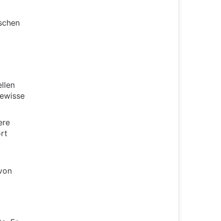
ischen
llen
gewisse
ere
rt
von