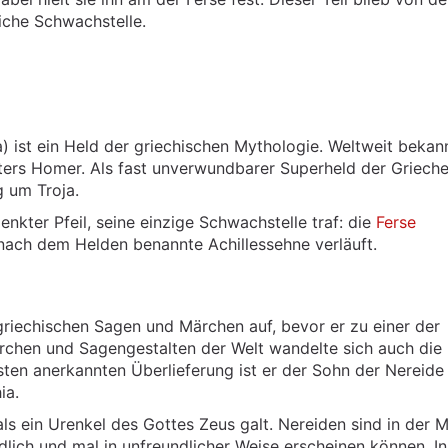
iche Schwachstelle.
a) ist ein Held der griechischen Mythologie. Weltweit bekan
chters Homer. Als fast unverwundbarer Superheld der Griech
g um Troja.
lenkter Pfeil, seine einzige Schwachstelle traf: die
Ferse
nach dem Helden benannte Achillessehne verläuft.
griechischen Sagen und Märchen auf, bevor er zu einer der
Märchen und Sagengestalten der Welt wandelte sich auch die 
isten anerkannten Überlieferung ist er der Sohn der Nereide
ia.
ls ein Urenkel des Gottes Zeus galt. Nereiden sind in der M
lich und mal in unfreundlicher Weise erscheinen können. I