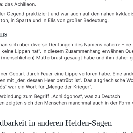
e: das Achilleon.
 der Gegend praktiziert und war auch auf den nahen kyklad
roton, in Sparta und in Elis von großer Bedeutung.
ens
man sich über diverse Deutungen des Namens nähern: Eine
r keine Lippen hat“. In diesem Zusammenhang erwähnen Que
r (menschlichen) Mutterbrust gesaugt habe und ihm daher 
iner Geburt durch Feuer eine Lippe verloren habe. Eine and
 mit „der, dessen Heer betrübt ist“. Das altgriechische Wo
s“ war ein Wort für „Menge der Krieger“.
erbindung zum Begriff „Achilógonos“, was zu Deutsch
en zeigten sich den Menschen manchmal auch in der Form 
dbarkeit in anderen Helden-Sagen