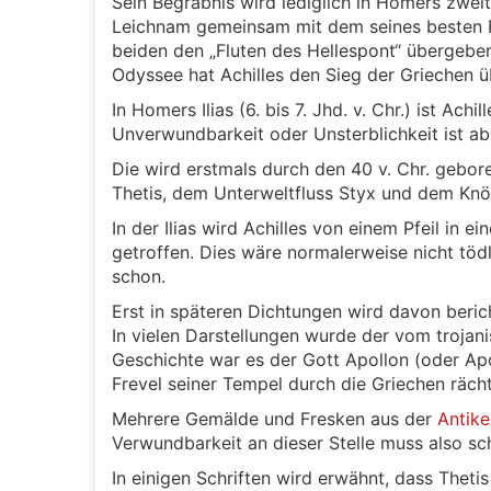
Sein Begräbnis wird lediglich in Homers zwe
Leichnam gemeinsam mit dem seines besten Fr
beiden den „Fluten des Hellespont“ übergeben
Odyssee hat Achilles den Sieg der Griechen üb
In Homers Ilias (6. bis 7. Jhd. v. Chr.) ist Ac
Unverwundbarkeit oder Unsterblichkeit ist ab
Die wird erstmals durch den 40 v. Chr. gebore
Thetis, dem Unterweltfluss Styx und dem Knöc
In der Ilias wird Achilles von einem Pfeil in 
getroffen. Dies wäre normalerweise nicht tödl
schon.
Erst in späteren Dichtungen wird davon bericht
In vielen Darstellungen wurde der vom trojan
Geschichte war es der Gott Apollon (oder Apol
Frevel seiner Tempel durch die Griechen rächt
Mehrere Gemälde und Fresken aus der
Antike
Verwundbarkeit an dieser Stelle muss also sc
In einigen Schriften wird erwähnt, dass Theti