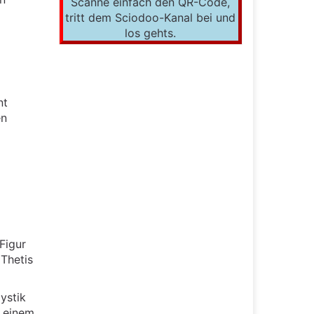
Scanne einfach den QR-Code,
tritt dem Sciodoo-Kanal bei und
los gehts.
nt
en
Figur
 Thetis
ystik
n einem