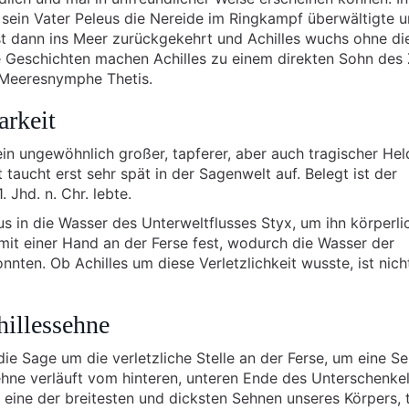
sein Vater Peleus die Nereide im Ringkampf überwältigte u
ist dann ins Meer zurückgekehrt und Achilles wuchs ohne di
e Geschichten machen Achilles zu einem direkten Sohn des 
e Meeresnymphe Thetis.
rkeit
ein ungewöhnlich großer, tapferer, aber auch tragischer Hel
taucht erst sehr spät in der Sagenwelt auf. Belegt ist der
 Jhd. n. Chr. lebte.
us in die Wasser des Unterweltflusses Styx, um ihn körperli
mit einer Hand an der Ferse fest, wodurch die Wasser der
onnten. Ob Achilles um diese Verletzlichkeit wusste, ist nich
hillessehne
ie Sage um die verletzliche Stelle an der Ferse, um eine S
hne verläuft vom hinteren, unteren Ende des Unterschenke
t eine der breitesten und dicksten Sehnen unseres Körpers, 