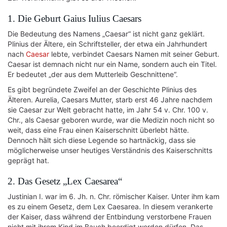
1. Die Geburt Gaius Iulius Caesars
Die Bedeutung des Namens „Caesar“ ist nicht ganz geklärt.
Plinius der Ältere, ein Schriftsteller, der etwa ein Jahrhundert
nach
Caesar
lebte, verbindet Caesars Namen mit seiner Geburt.
Caesar ist demnach nicht nur ein Name, sondern auch ein Titel.
Er bedeutet „der aus dem Mutterleib Geschnittene“.
Es gibt begründete Zweifel an der Geschichte Plinius des
Älteren. Aurelia, Caesars Mutter, starb erst 46 Jahre nachdem
sie Caesar zur Welt gebracht hatte, im Jahr 54 v. Chr. 100 v.
Chr., als Caesar geboren wurde, war die Medizin noch nicht so
weit, dass eine Frau einen Kaiserschnitt überlebt hätte.
Dennoch hält sich diese Legende so hartnäckig, dass sie
möglicherweise unser heutiges Verständnis des Kaiserschnitts
geprägt hat.
2. Das Gesetz „Lex Caesarea“
Justinian I. war im 6. Jh. n. Chr. römischer Kaiser. Unter ihm kam
es zu einem Gesetz, dem Lex Caesarea. In diesem verankerte
der Kaiser, dass während der Entbindung verstorbene Frauen
nicht mit ihrem Kind im Bauch beerdigt werden dürfen. Das