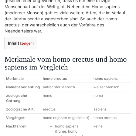
gesehen eher ungewöhnlich, dass es nur eine einzige
Menschenart auf der Welt gibt. Neben dem Homo sapiens
(moderner Mensch) gab es viele weitere Arten, die im Verlauf
der Jahrtausende ausgestorben sind. So auch der Homo
erectus, der wahrscheinlich auch der Vorfahre des
Neandertalers war.
Inhalt
[
zeigen
]
Merkmale vom homo erectus und homo
sapiens im Vergleich
Merkmale
homo erectus
homo sapiens
Namensbedeutung
aufrechter Mensch
weiser Mensch
zoologische
homo
homo
Gattung:
zoologische Art:
erectus
sapiens
Vorgänger:
homo ergaster (n.gesichert)
homo erectus
Nachfahren:
homo sapiens
keine
(früher: homo