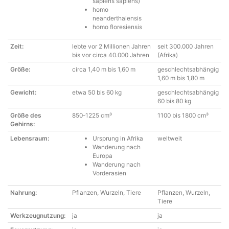
sapiens sapiens)
homo
neanderthalensis
homo floresiensis
Zeit:
lebte vor 2 Millionen Jahren
seit 300.000 Jahren
bis vor circa 40.000 Jahren
(Afrika)
Größe:
circa 1,40 m bis 1,60 m
geschlechtsabhängig
1,60 m bis 1,80 m
Gewicht:
etwa 50 bis 60 kg
geschlechtsabhängig
60 bis 80 kg
Größe des
850-1225 cm³
1100 bis 1800 cm³
Gehirns:
Lebensraum:
Ursprung in Afrika
weltweit
Wanderung nach
Europa
Wanderung nach
Vorderasien
Nahrung:
Pflanzen, Wurzeln, Tiere
Pflanzen, Wurzeln,
Tiere
Werkzeugnutzung:
ja
ja