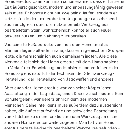
Homo erectus, dann kann man schon erahnen, dass er für seine
Zeit äußerst geschickt, modern und anpassungsfähig gewesen
sein muss. Er konnte nicht nur zweibeinig laufen, sondern er
setzte sich in den neu eroberten Umgebungen anscheinend
auch erfolgreich durch. Er nutzte bereits Werkzeug aus
bearbeitetem Stein, wahrscheinlich konnte er auch Feuer
bewusst nutzen, um Nahrung zuzubereiten.
Versteinerte Fußabdrücke von mehreren Homo erectus-
Männern legen außerdem nahe, dass er in gemischten Gruppen
lebte, die wahrscheinlich auch gemeinsam jagten. Alle diese
Merkmale teilt sich der Homo erectus mit dem Homo sapiens.
Im Verlauf der Entwicklung modernisierte und verfeinerte der
Homo sapiens natürlich die Techniken der Steinwerkzeug-
Herstellung, der Herstellung von Jagdwaffen und anderes.
Aber auch der Homo erectus war von seiner körperlichen
Ausstattung in der Lage dazu, einen Speer zu schleudern. Sein
Schultergelenk war bereits ähnlich dem des modernen
Menschen. Seine Intelligenz muss außerdem dazu ausgereicht
haben, die äußerst aufwändige und schwierige Bearbeitung
von Flintstein zu einem funktionierenden Werkzeug an einen
anderen Homo erectus weiterzugeben. Man hat von Homo
erectus bereits beidseitig bearbeitete Werkzeuge gefunden –