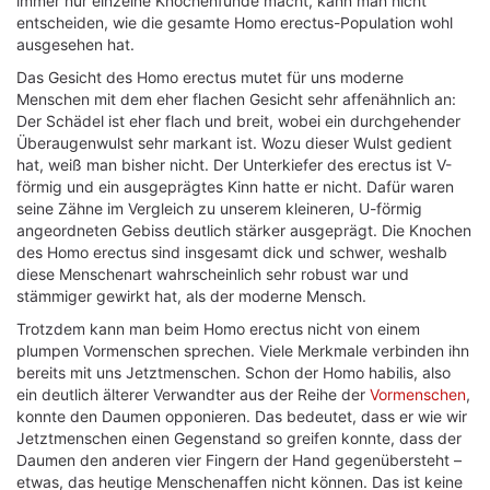
immer nur einzelne Knochenfunde macht, kann man nicht
entscheiden, wie die gesamte Homo erectus-Population wohl
ausgesehen hat.
Das Gesicht des Homo erectus mutet für uns moderne
Menschen mit dem eher flachen Gesicht sehr affenähnlich an:
Der Schädel ist eher flach und breit, wobei ein durchgehender
Überaugenwulst sehr markant ist. Wozu dieser Wulst gedient
hat, weiß man bisher nicht. Der Unterkiefer des erectus ist V-
förmig und ein ausgeprägtes Kinn hatte er nicht. Dafür waren
seine Zähne im Vergleich zu unserem kleineren, U-förmig
angeordneten Gebiss deutlich stärker ausgeprägt. Die Knochen
des Homo erectus sind insgesamt dick und schwer, weshalb
diese Menschenart wahrscheinlich sehr robust war und
stämmiger gewirkt hat, als der moderne Mensch.
Trotzdem kann man beim Homo erectus nicht von einem
plumpen Vormenschen sprechen. Viele Merkmale verbinden ihn
bereits mit uns Jetztmenschen. Schon der Homo habilis, also
ein deutlich älterer Verwandter aus der Reihe der
Vormenschen
,
konnte den Daumen opponieren. Das bedeutet, dass er wie wir
Jetztmenschen einen Gegenstand so greifen konnte, dass der
Daumen den anderen vier Fingern der Hand gegenübersteht –
etwas, das heutige Menschenaffen nicht können. Das ist keine