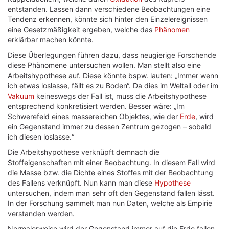
entstanden. Lassen dann verschiedene Beobachtungen eine
Tendenz erkennen, könnte sich hinter den Einzelereignissen
eine Gesetzmäßigkeit ergeben, welche das
Phänomen
erklärbar machen könnte.
Diese Überlegungen führen dazu, dass neugierige Forschende
diese Phänomene untersuchen wollen. Man stellt also eine
Arbeitshypothese auf. Diese könnte bspw. lauten: „Immer wenn
ich etwas loslasse, fällt es zu Boden“. Da dies im Weltall oder im
Vakuum
keineswegs der Fall ist, muss die Arbeitshypothese
entsprechend konkretisiert werden. Besser wäre: „Im
Schwerefeld eines massereichen Objektes, wie der
Erde
, wird
ein Gegenstand immer zu dessen Zentrum gezogen – sobald
ich diesen loslasse.“
Die Arbeitshypothese verknüpft demnach die
Stoffeigenschaften mit einer Beobachtung. In diesem Fall wird
die Masse bzw. die Dichte eines Stoffes mit der Beobachtung
des Fallens verknüpft. Nun kann man diese
Hypothese
untersuchen, indem man sehr oft den Gegenstand fallen lässt.
In der Forschung sammelt man nun Daten, welche als Empirie
verstanden werden.
Normalerweise wird der Gegenstand immer auf die Erde fallen,