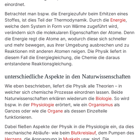
einordnet.
Betrachtet man bspw. die Energiezufuhr beim Erhitzen eines
Stoffes, ist dies Teil der Thermodynamik. Durch die
Energie
,
welche dem System in Form von Wärme zugeführt wird,
verändern sich die molekularen Eigenschaften der Atome. Denn
die Energie regt die Atome an, wodurch diese sich schneller
und mehr bewegen, aus ihrer Umgebung ausbrechen und zu
Reaktionen mit anderen Atomen neigen. Die Physik liefert in
diesem Fall die Energiegleichung, die Chemie die daraus
entstandene Reaktionsgleichung.
unterschiedliche Aspekte in den Naturwissenschaften
Wie eben beschrieben, liefert die Physik alle Theorien – in
welcher sich chemische Prozesse einordnen lassen. Beide
Naturwissenschaften erklären wiederum die
Biologie
. So wird
bspw. in der
Physiologie
erörtert, wie ein
Organismus
als
Ganzes oder wie die
Organe
als dessen Einzelteile
funktionieren.
Dabei fließen Aspekte der Physik in die Physiologie ein, da dies
mechanische Abläufe- wie beim
Blutkreislauf
, dem Pumpen des
Herzens
, die Anspannung in
Muskeln
usw. sind. Die