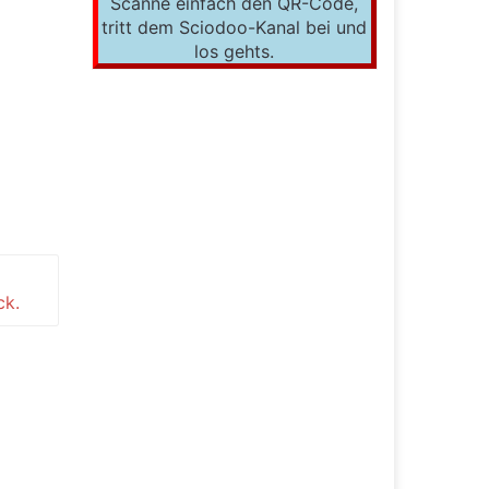
Scanne einfach den QR-Code,
tritt dem Sciodoo-Kanal bei und
los gehts.
ck.