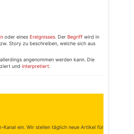
on
oder eines
Ereignisses
. Der
Begriff
wird in
zw. Story zu beschreiben, welche sich aus
– allerdings angenommen werden kann. Die
iziert und
interpretiert
.
anal ein. Wir stellen täglich neue Artikel für