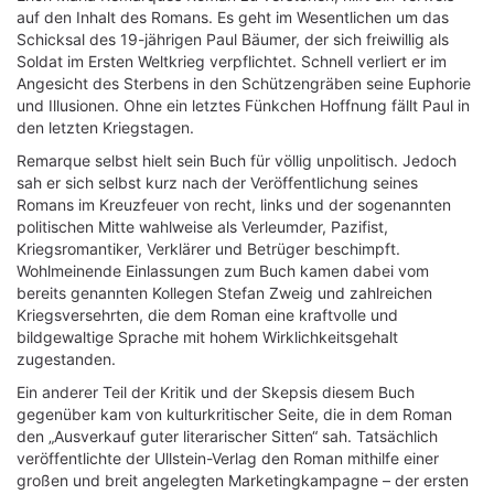
auf den Inhalt des Romans. Es geht im Wesentlichen um das
Schicksal des 19-jährigen Paul Bäumer, der sich freiwillig als
Soldat im Ersten Weltkrieg verpflichtet. Schnell verliert er im
Angesicht des Sterbens in den Schützengräben seine Euphorie
und Illusionen. Ohne ein letztes Fünkchen Hoffnung fällt Paul in
den letzten Kriegstagen.
Remarque selbst hielt sein Buch für völlig unpolitisch. Jedoch
sah er sich selbst kurz nach der Veröffentlichung seines
Romans im Kreuzfeuer von recht, links und der sogenannten
politischen Mitte wahlweise als Verleumder, Pazifist,
Kriegsromantiker, Verklärer und Betrüger beschimpft.
Wohlmeinende Einlassungen zum Buch kamen dabei vom
bereits genannten Kollegen Stefan Zweig und zahlreichen
Kriegsversehrten, die dem Roman eine kraftvolle und
bildgewaltige Sprache mit hohem Wirklichkeitsgehalt
zugestanden.
Ein anderer Teil der Kritik und der Skepsis diesem Buch
gegenüber kam von kulturkritischer Seite, die in dem Roman
den „Ausverkauf guter literarischer Sitten“ sah. Tatsächlich
veröffentlichte der Ullstein-Verlag den Roman mithilfe einer
großen und breit angelegten Marketingkampagne – der ersten