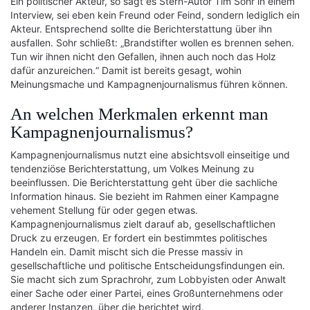
Ein politischer Akteur, so sagt es Stern-Autor Tim Sohr in einem
Interview, sei eben kein Freund oder Feind, sondern lediglich ein
Akteur. Entsprechend sollte die Berichterstattung über ihn
ausfallen. Sohr schließt: „Brandstifter wollen es brennen sehen.
Tun wir ihnen nicht den Gefallen, ihnen auch noch das Holz
dafür anzureichen.“ Damit ist bereits gesagt, wohin
Meinungsmache und Kampagnenjournalismus führen können.
An welchen Merkmalen erkennt man
Kampagnenjournalismus?
Kampagnenjournalismus nutzt eine absichtsvoll einseitige und
tendenziöse Berichterstattung, um Volkes Meinung zu
beeinflussen. Die Berichterstattung geht über die sachliche
Information hinaus. Sie bezieht im Rahmen einer Kampagne
vehement Stellung für oder gegen etwas.
Kampagnenjournalismus zielt darauf ab, gesellschaftlichen
Druck zu erzeugen. Er fordert ein bestimmtes politisches
Handeln ein. Damit mischt sich die Presse massiv in
gesellschaftliche und politische Entscheidungsfindungen ein.
Sie macht sich zum Sprachrohr, zum Lobbyisten oder Anwalt
einer Sache oder einer Partei, eines Großunternehmens oder
anderer Instanzen, über die berichtet wird.