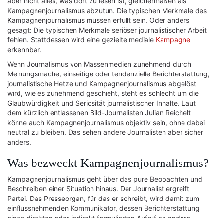
aber nicht alles, was dort zu lesen ist, gleichermaßen als
Kampagnenjournalismus abzutun. Die typischen Merkmale des
Kampagnenjournalismus müssen erfüllt sein. Oder anders
gesagt: Die typischen Merkmale seriöser journalistischer Arbeit
fehlen. Stattdessen wird eine gezielte mediale
Kampagne
erkennbar.
Wenn Journalismus von Massenmedien zunehmend durch
Meinungsmache, einseitige oder tendenzielle Berichterstattung,
journalistische Hetze und Kampagnenjournalismus abgelöst
wird, wie es zunehmend geschieht, steht es schlecht um die
Glaubwürdigkeit und Seriosität journalistischer Inhalte. Laut
dem kürzlich entlassenen Bild-Journalisten Julian Reichelt
könne auch Kampagnenjournalismus objektiv sein, ohne dabei
neutral zu bleiben. Das sehen andere Journalisten aber sicher
anders.
Was bezweckt Kampagnenjournalismus?
Kampagnenjournalismus geht über das pure Beobachten und
Beschreiben einer Situation hinaus. Der Journalist ergreift
Partei. Das Presseorgan, für das er schreibt, wird damit zum
einflussnehmenden Kommunikator, dessen Berichterstattung
einen direkten oder indirekt formulierten Aufruf an andere