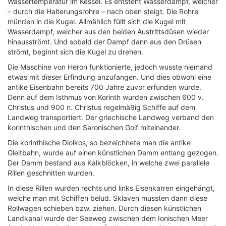
Wassertemperatur im Kessel. Es entsteht Wasserdampf, welcher
– durch die Halterungsrohre – nach oben steigt. Die Rohre
münden in die Kugel. Allmählich füllt sich die Kugel mit
Wasserdampf, welcher aus den beiden Austrittsdüsen wieder
hinausströmt. Und sobald der Dampf dann aus den Drüsen
strömt, beginnt sich die Kugel zu drehen.
Die Maschine von Heron funktionierte, jedoch wusste niemand
etwas mit dieser Erfindung anzufangen. Und dies obwohl eine
antike Eisenbahn bereits 700 Jahre zuvor erfunden wurde.
Denn auf dem Isthmus von Korinth wurden zwischen 600 v.
Christus und 900 n. Christus regelmäßig Schiffe auf dem
Landweg transportiert. Der griechische Landweg verband den
korinthischen und den Saronischen Golf miteinander.
Die korinthische Diolkos, so bezeichnete man die antike
Gleitbahn, wurde auf einen künstlichen Damm entlang gezogen.
Der Damm bestand aus Kalkblöcken, in welche zwei parallele
Rillen geschnitten wurden.
In diese Rillen wurden rechts und links Eisenkarren eingehängt,
welche man mit Schiffen belud. Sklaven mussten dann diese
Rollwagen schieben bzw. ziehen. Durch diesen künstlichen
Landkanal wurde der Seeweg zwischen dem Ionischen Meer