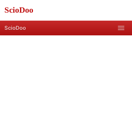
Skip
ScioDoo
to
main
content
ScioDoo
Toggl
navig