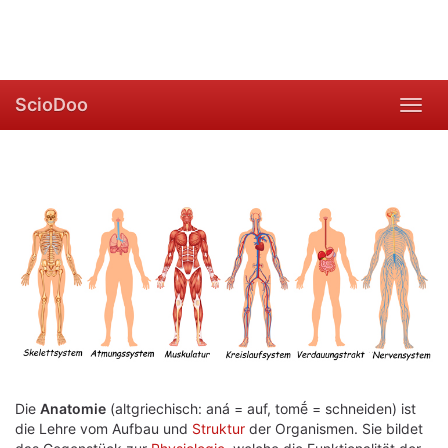
ScioDoo
Toggl
navig
Die
Anatomie
(altgriechisch: aná = auf, tomḗ = schneiden) ist
die Lehre vom Aufbau und
Struktur
der Organismen. Sie bildet