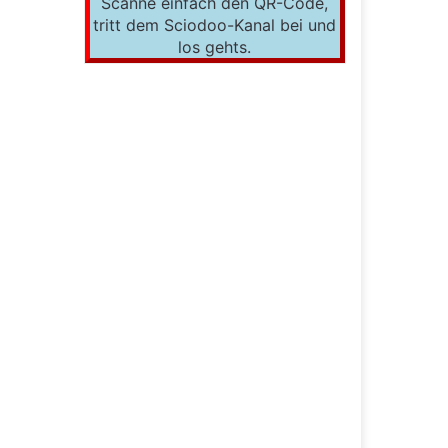
Scanne einfach den QR-Code,
tritt dem Sciodoo-Kanal bei und
los gehts.