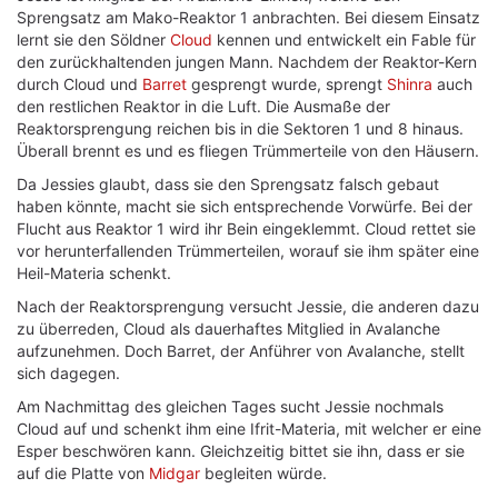
Sprengsatz am Mako-Reaktor 1 anbrachten. Bei diesem Einsatz
lernt sie den Söldner
Cloud
kennen und entwickelt ein Fable für
den zurückhaltenden jungen Mann. Nachdem der Reaktor-Kern
durch Cloud und
Barret
gesprengt wurde, sprengt
Shinra
auch
den restlichen Reaktor in die Luft. Die Ausmaße der
Reaktorsprengung reichen bis in die Sektoren 1 und 8 hinaus.
Überall brennt es und es fliegen Trümmerteile von den Häusern.
Da Jessies glaubt, dass sie den Sprengsatz falsch gebaut
haben könnte, macht sie sich entsprechende Vorwürfe. Bei der
Flucht aus Reaktor 1 wird ihr Bein eingeklemmt. Cloud rettet sie
vor herunterfallenden Trümmerteilen, worauf sie ihm später eine
Heil-Materia schenkt.
Nach der Reaktorsprengung versucht Jessie, die anderen dazu
zu überreden, Cloud als dauerhaftes Mitglied in Avalanche
aufzunehmen. Doch Barret, der Anführer von Avalanche, stellt
sich dagegen.
Am Nachmittag des gleichen Tages sucht Jessie nochmals
Cloud auf und schenkt ihm eine Ifrit-Materia, mit welcher er eine
Esper beschwören kann. Gleichzeitig bittet sie ihn, dass er sie
auf die Platte von
Midgar
begleiten würde.