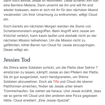
dann noch einmal Jessie im Wohnheim. Diese schenkt ihm nun
eine Barriere-Materia. Dann umarmt sie ihn und will ihn erst
wieder loslassen, wenn er sich mit ihr für den nächsten Abend
verabredet. Um ihrer Umarmung zu entkommen, willigt Cloud
ein.
Doch bereits am nächsten Morgen werden die Slums von
Schattenmonstern angegriffen. Beim Angriff wird Jessie am
Knöchel verletzt, kann kaum laufen und deshalb nicht an der
nächsten Mission teilnehmen. Um die Mission nicht zu
gefährden, bittet Barret nun Cloud für Jessie einzuspringen.
Dieser willigt ein.
Jessies Tod
Als Shinra seine Soldaten schickt, um die Platte über Sektor 7
einstürzen zu lassen, kämpft Jessie an den Pfeilern der Platte.
Sie ist gut ausgerüstet, nutzt Handgranaten, um Shinra-
Soldaten abzuwehren. Doch als
Tifa
und Cloud die oberen
Plattformen erreichen, finden sie Jessie unter einem
Trümmerhaufen. Sie ziehen sie heraus. Und Jessie erzählt, dass
sie so gerne mit Cloud und den anderen eine Pizza gegessen
hätte. Cloud erwidert: „Eine Jessie-Spezial“.