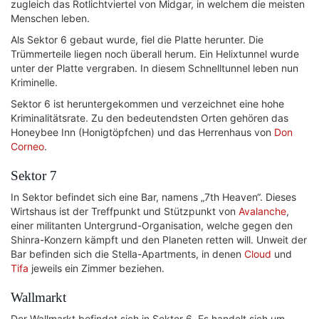
zugleich das Rotlichtviertel von Midgar, in welchem die meisten
Menschen leben.
Als Sektor 6 gebaut wurde, fiel die Platte herunter. Die
Trümmerteile liegen noch überall herum. Ein Helixtunnel wurde
unter der Platte vergraben. In diesem Schnelltunnel leben nun
Kriminelle.
Sektor 6 ist heruntergekommen und verzeichnet eine hohe
Kriminalitätsrate. Zu den bedeutendsten Orten gehören das
Honeybee Inn (Honigtöpfchen) und das Herrenhaus von
Don
Corneo
.
Sektor 7
In Sektor befindet sich eine Bar, namens „7th Heaven“. Dieses
Wirtshaus ist der Treffpunkt und Stützpunkt von
Avalanche
,
einer militanten Untergrund-Organisation, welche gegen den
Shinra-Konzern kämpft und den Planeten retten will. Unweit der
Bar befinden sich die Stella-Apartments, in denen
Cloud
und
Tifa
jeweils ein Zimmer beziehen.
Wallmarkt
Der Wallmarkt befindet sich in Sektor 6. Es handelt sich um