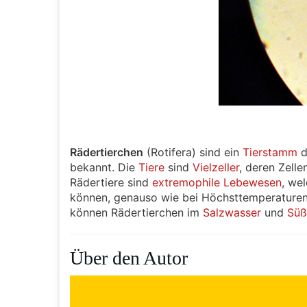
Rädertierchen
(Rotifera) sind ein
Tierstamm
d
bekannt. Die
Tiere
sind
Vielzeller
, deren Zell
Rädertiere sind
extremophile
Lebewesen
, we
können, genauso wie bei Höchsttemperaturen
können Rädertierchen im
Salzwasser
und
Süß
Über den Autor