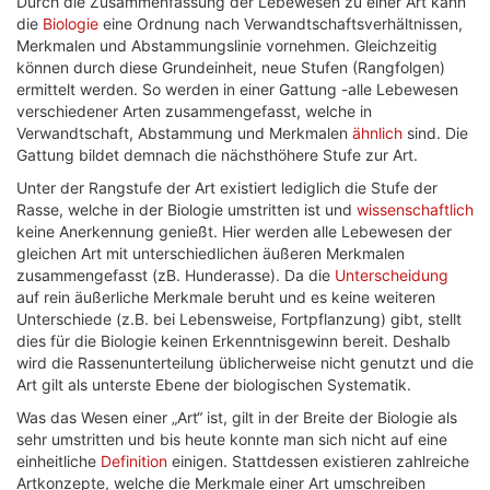
Durch die Zusammenfassung der Lebewesen zu einer Art kann
die
Biologie
eine Ordnung nach Verwandtschaftsverhältnissen,
Merkmalen und Abstammungslinie vornehmen. Gleichzeitig
können durch diese Grundeinheit, neue Stufen (Rangfolgen)
ermittelt werden. So werden in einer Gattung -alle Lebewesen
verschiedener Arten zusammengefasst, welche in
Verwandtschaft, Abstammung und Merkmalen
ähnlich
sind. Die
Gattung bildet demnach die nächsthöhere Stufe zur Art.
Unter der Rangstufe der Art existiert lediglich die Stufe der
Rasse, welche in der Biologie umstritten ist und
wissenschaftlich
keine Anerkennung genießt. Hier werden alle Lebewesen der
gleichen Art mit unterschiedlichen äußeren Merkmalen
zusammengefasst (zB. Hunderasse). Da die
Unterscheidung
auf rein äußerliche Merkmale beruht und es keine weiteren
Unterschiede (z.B. bei Lebensweise, Fortpflanzung) gibt, stellt
dies für die Biologie keinen Erkenntnisgewinn bereit. Deshalb
wird die Rassenunterteilung üblicherweise nicht genutzt und die
Art gilt als unterste Ebene der biologischen Systematik.
Was das Wesen einer „Art“ ist, gilt in der Breite der Biologie als
sehr umstritten und bis heute konnte man sich nicht auf eine
einheitliche
Definition
einigen. Stattdessen existieren zahlreiche
Artkonzepte, welche die Merkmale einer Art umschreiben