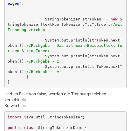
eigen"
;

		StringTokenizer strToken  = 
new
 S
tringTokenizer(textFuerTokenizer,".z",true);
//mit 
Trennungszeichen
		System.out.println(strToken.nextT
oken());
//Rückgabe - Das ist mein Beispieltext fü
r den StringTokeni
		System.out.println(strToken.nextT
oken());
//Rückgabe - z
		System.out.println(strToken.nextT
oken());
//Rückgabe - er
	}

Und im Falle von false, werden die Trennungszeichen
verschluckt.
So wie hier:
import
 java.util.StringTokenizer;

public class
 StringTokenizerDemo {
