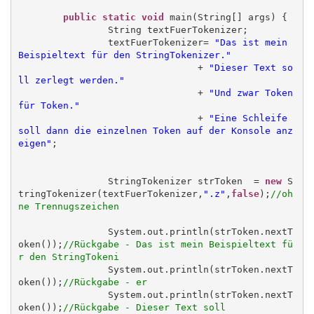
public static void
 main(String[] args) {

		String textFuerTokenizer;

		textFuerTokenizer= 
"Das ist mein 
Beispieltext für den StringTokenizer."
				+ 
"Dieser Text so
ll zerlegt werden."
				+ 
"Und zwar Token 
für Token."
				+ 
"Eine Schleife 
soll dann die einzelnen Token auf der Konsole anz
eigen"
;

		StringTokenizer strToken  = 
new
 S
tringTokenizer(textFuerTokenizer,
".z"
,
false
);
//oh
ne Trennugszeichen
		System.out.println(strToken.nextT
oken());
//Rückgabe - Das ist mein Beispieltext fü
r den StringTokeni
		System.out.println(strToken.nextT
oken());
//Rückgabe - er
		System.out.println(strToken.nextT
oken());