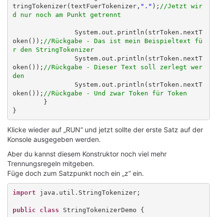
tringTokenizer(textFuerTokenizer,
"."
);
//Jetzt wir
d nur noch am Punkt getrennt
		System.out.println(strToken.nextT
oken());
//Rückgabe - Das ist mein Beispieltext fü
r den StringTokenizer
		System.out.println(strToken.nextT
oken());
//Rückgabe - Dieser Text soll zerlegt wer
den
		System.out.println(strToken.nextT
oken());
//Rückgabe - Und zwar Token für Token
	}

Klicke wieder auf „RUN“ und jetzt sollte der erste Satz auf der
Konsole ausgegeben werden.
Aber du kannst diesem Konstruktor noch viel mehr
Trennungsregeln mitgeben.
Füge doch zum Satzpunkt noch ein „z“ ein.
import
 java.util.StringTokenizer;

public class
 StringTokenizerDemo {
