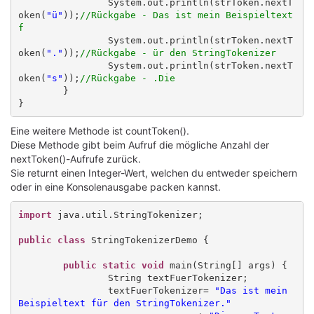
		System.out.println(strToken.nextT
oken(
"ü"
));
//Rückgabe - Das ist mein Beispieltext 
f
		System.out.println(strToken.nextT
oken(
"."
));
//Rückgabe - ür den StringTokenizer
		System.out.println(strToken.nextT
oken(
"s"
));
//Rückgabe - .Die
	}

Eine weitere Methode ist countToken().
Diese Methode gibt beim Aufruf die mögliche Anzahl der
nextToken()-Aufrufe zurück.
Sie returnt einen Integer-Wert, welchen du entweder speichern
oder in eine Konsolenausgabe packen kannst.
import
 java.util.StringTokenizer;

public class
 StringTokenizerDemo {

public static void
 main(String[] args) {

		String textFuerTokenizer;

		textFuerTokenizer= 
"Das ist mein 
Beispieltext für den StringTokenizer."