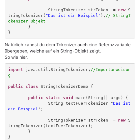
		StringTokenizer strToken  = 
new
 S
tringTokenizer(
"Das ist ein Beispiel"
);
// StringT
okenizer Objekt
	}

Natürlich kannst du dem Tokenizer auch eine Refernzvariable
übergeben, welche auf ein String-Objekt zeigt.
So wie hier.
import
 java.util.StringTokenizer;
//Importanweisun
g
public class
 StringTokenizerDemo {

public static
void
 main(String[] args) {

		String textFuerTokenizer="
Das ist 
ein Beispiel
";				

		StringTokenizer strToken  = 
new
 S
tringTokenizer(textFuerTokenizer);

	}
