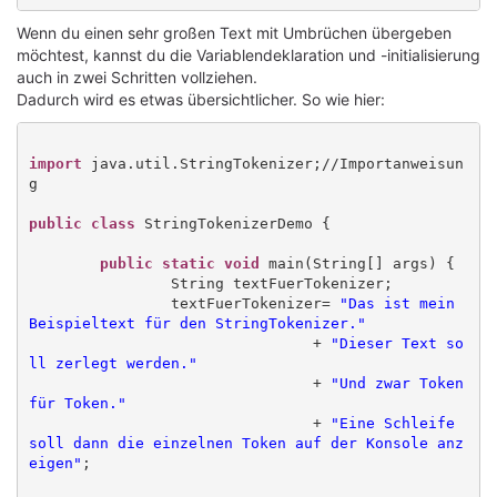
Wenn du einen sehr großen Text mit Umbrüchen übergeben
möchtest, kannst du die Variablendeklaration und -initialisierung
auch in zwei Schritten vollziehen.
Dadurch wird es etwas übersichtlicher. So wie hier:
import
 java.util.StringTokenizer;//Importanweisun
g

public class
StringTokenizerDemo {

public static void
 main(String[] args) {

		String textFuerTokenizer;

		textFuerTokenizer= 
"Das ist mein 
Beispieltext für den StringTokenizer."
				+ 
"Dieser Text so
ll zerlegt werden."
				+ 
"Und zwar Token 
für Token."
				+ 
"Eine Schleife 
soll dann die einzelnen Token auf der Konsole anz
eigen"
;
