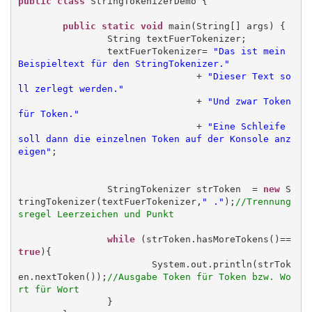
public class
 StringTokenizerDemo {

public static void
 main(String[] args) {

		String textFuerTokenizer;

		textFuerTokenizer= 
"Das ist mein 
Beispieltext für den StringTokenizer."
				+ 
"Dieser Text so
ll zerlegt werden."
				+ 
"Und zwar Token 
für Token."
				+ 
"Eine Schleife 
soll dann die einzelnen Token auf der Konsole anz
eigen"
;

		StringTokenizer strToken  = 
new
 S
tringTokenizer(textFuerTokenizer,
" ."
);
//Trennung
sregel Leerzeichen und Punkt
while
 (strToken.hasMoreTokens()==
true
){

			System.out.println(strTok
en.nextToken());
//Ausgabe Token für Token bzw. Wo
rt für Wort
		}
