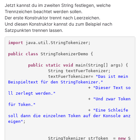
Jetzt kannst du im zweiten String festlegen, welche
Trennzeichen beachtet werden sollen.
Der erste Konstruktor trennt nach Leerzeichen.
Und diesen Konstruktor kannst du zum Beispiel nach
Satzpunkten trennen lassen.
import
 java.util.StringTokenizer;

public class
 StringTokenizerDemo {

public static void
 main(String[] args) {

		String textFuerTokenizer;

		textFuerTokenizer= 
"Das ist mein 
Beispieltext für den StringTokenizer."
				+ 
"Dieser Text so
ll zerlegt werden."
				+ 
"Und zwar Token 
für Token."
				+ 
"Eine Schleife 
soll dann die einzelnen Token auf der Konsole anz
eigen"
;

		StringTokenizer strToken  = 
new
 S