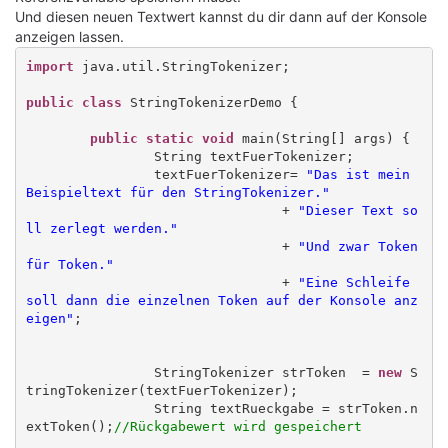
Und diesen neuen Textwert kannst du dir dann auf der Konsole
anzeigen lassen.
import
 java.util.StringTokenizer;

public class
 StringTokenizerDemo {

public static void
 main(String[] args) {

		String textFuerTokenizer;

		textFuerTokenizer= 
"Das ist mein 
Beispieltext für den StringTokenizer."
				+ 
"Dieser Text so
ll zerlegt werden."
				+ 
"Und zwar Token 
für Token."
				+ 
"Eine Schleife 
soll dann die einzelnen Token auf der Konsole anz
eigen"
;

		StringTokenizer strToken  = 
new
 S
tringTokenizer(textFuerTokenizer);

		String textRueckgabe = strToken.n
extToken();
//Rückgabewert wird gespeichert