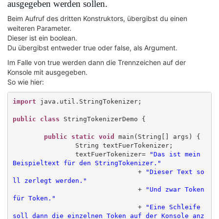
ausgegeben werden sollen.
Beim Aufruf des dritten Konstruktors, übergibst du einen
weiteren Parameter.
Dieser ist ein boolean.
Du übergibst entweder true oder false, als Argument.
Im Falle von true werden dann die Trennzeichen auf der
Konsole mit ausgegeben.
So wie hier:
import
 java.util.StringTokenizer;

public class
 StringTokenizerDemo {

public static void
 main(String[] args) {

		String textFuerTokenizer;

		textFuerTokenizer= 
"Das ist mein 
Beispieltext für den StringTokenizer."
				+ 
"Dieser Text so
ll zerlegt werden."
				+ 
"Und zwar Token 
für Token."
				+ 
"Eine Schleife 
soll dann die einzelnen Token auf der Konsole anz