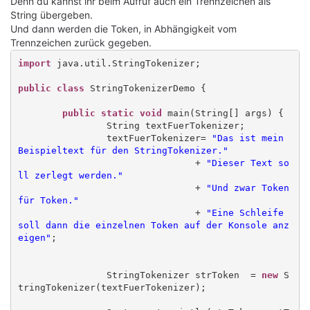
Denn du kannst ihr beim Aufruf auch ein Trennzeichen als
String übergeben.
Und dann werden die Token, in Abhängigkeit vom
Trennzeichen zurück gegeben.
import
 java.util.StringTokenizer;

public class
 StringTokenizerDemo {

public static void
 main(String[] args) {

		String textFuerTokenizer;

		textFuerTokenizer= 
"Das ist mein 
Beispieltext für den StringTokenizer."
				+ 
"Dieser Text so
ll zerlegt werden."
				+ 
"Und zwar Token 
für Token."
				+ 
"Eine Schleife 
soll dann die einzelnen Token auf der Konsole anz
eigen"
;

		StringTokenizer strToken  = 
new
 S
tringTokenizer(textFuerTokenizer);
