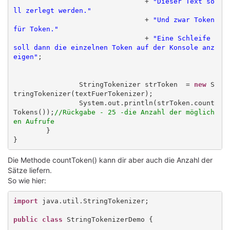
				+ 
"Dieser Text so
ll zerlegt werden."
				+ 
"Und zwar Token 
für Token."
				+ 
"Eine Schleife 
soll dann die einzelnen Token auf der Konsole anz
eigen"
;

		StringTokenizer strToken  = 
new
 S
tringTokenizer(textFuerTokenizer);

		System.out.println(strToken.count
Tokens());
//Rückgabe - 25 -die Anzahl der möglich
en Aufrufe
	}

Die Methode countToken() kann dir aber auch die Anzahl der
Sätze liefern.
So wie hier:
import
 java.util.StringTokenizer;

public class
 StringTokenizerDemo {
