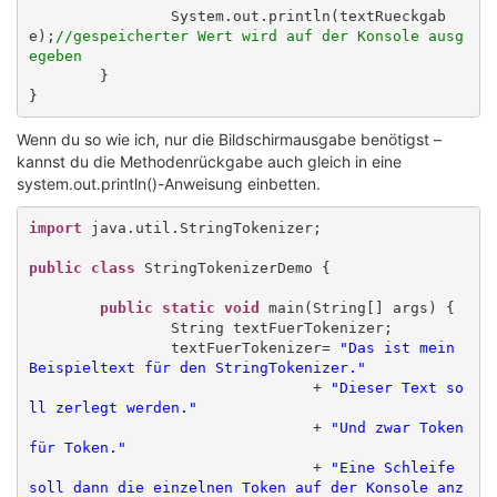
		System.out.println(textRueckgab
e);
//gespeicherter Wert wird auf der Konsole ausg
egeben
	}

Wenn du so wie ich, nur die Bildschirmausgabe benötigst –
kannst du die Methodenrückgabe auch gleich in eine
system.out.println()-Anweisung einbetten.
import
 java.util.StringTokenizer;

public class
 StringTokenizerDemo {

public static void
 main(String[] args) {

		String textFuerTokenizer;

		textFuerTokenizer= 
"Das ist mein 
Beispieltext für den StringTokenizer."
				+ 
"Dieser Text so
ll zerlegt werden."
				+ 
"Und zwar Token 
für Token."
				+ 
"Eine Schleife 
soll dann die einzelnen Token auf der Konsole anz