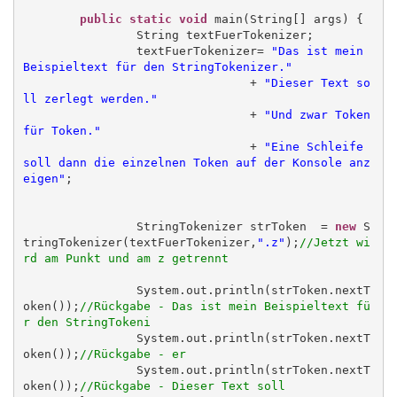
public static void
 main(String[] args) {

		String textFuerTokenizer;

		textFuerTokenizer= 
"Das ist mein 
Beispieltext für den StringTokenizer."
				+ 
"Dieser Text so
ll zerlegt werden."
				+ 
"Und zwar Token 
für Token."
				+ 
"Eine Schleife 
soll dann die einzelnen Token auf der Konsole anz
eigen"
;

		StringTokenizer strToken  = 
new
 S
tringTokenizer(textFuerTokenizer,
".z"
);
//Jetzt wi
rd am Punkt und am z getrennt
		System.out.println(strToken.nextT
oken());
//Rückgabe - Das ist mein Beispieltext fü
r den StringTokeni
		System.out.println(strToken.nextT
oken());
//Rückgabe - er
		System.out.println(strToken.nextT
oken());
//Rückgabe - Dieser Text soll