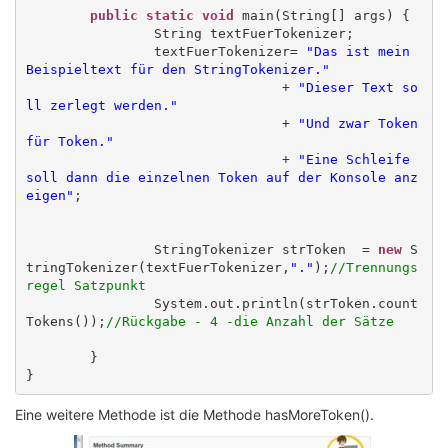
public static void
 main(String[] args) {

		String textFuerTokenizer;

		textFuerTokenizer= 
"Das ist mein 
Beispieltext für den StringTokenizer."
				+ 
"Dieser Text so
ll zerlegt werden."
				+ 
"Und zwar Token 
für Token."
				+ 
"Eine Schleife 
soll dann die einzelnen Token auf der Konsole anz
eigen"
;

		StringTokenizer strToken  = 
new
 S
tringTokenizer(textFuerTokenizer,
"."
);
//Trennungs
regel Satzpunkt
		System.out.println(strToken.count
Tokens());
//Rückgabe - 4 -die Anzahl der Sätze
	}

Eine weitere Methode ist die Methode hasMoreToken().