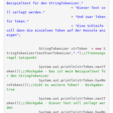
Beispieltext für den StringTokenizer."
				+ 
"Dieser Text so
ll zerlegt werden."
				+ 
"Und zwar Token 
für Token."
				+ 
"Eine Schleife 
soll dann die einzelnen Token auf der Konsole anz
eigen"
;

		StringTokenizer strToken  = 
new
 S
tringTokenizer(textFuerTokenizer,
"."
);
//Trennungs
regel Satzpunkt
		System.out.println(strToken.nextT
oken());
//Rückgabe - Das ist mein Beispieltext fü
r den StringTokenizer
		System.out.println(strToken.hasMo
reTokens());
//Gibt es weitere Token? - Rückgabe= 
true
		System.out.println(strToken.nextT
oken());
//Rückgabe - Dieser Text soll zerlegt wer
den
		System.out.println(strToken.hasMo