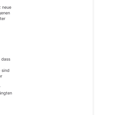
z neue
genen
ter
, dass
 sind
er
r
ängten