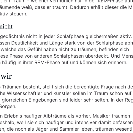
t ein Traum – welcher vermutlich nur in der REM-Phase auftr
Träumende weiß, dass er träumt. Dadurch erhält dieser die 
tiv steuern.
nicht
gedächtnis nicht in jeder Schlafphase gleichermaßen aktiv.
ssen Deutlichkeit und Länge stark von der Schlafphase abh
 welche das Gefühl haben nicht zu träumen, befinden sich
iese Phase von anderen Schlafphasen überdeckt. Und Men
äufig in ihrer REM-Phase auf und können sich erinnern.
 wir
 Träumen besteht, stellt sich die berechtigte Frage nach d
he Wissenschaftler und Künstler sollen im Traum schon auf 
glorreichen Eingebungen sind leider sehr selten. In der Reg
 Sorgen.
Erlebnis häufiger Albträume als vorher. Musiker träumen
eshalb, weil sie sich häufiger und intensiver damit befasse
en, die noch als Jäger und Sammler leben, träumen wesentl