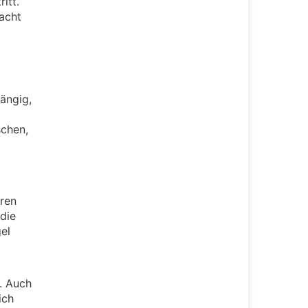
itt.
Macht
ängig,
schen,
eren
die
el
n. Auch
ich