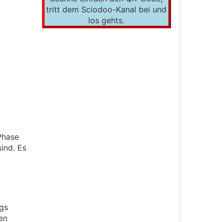
tritt dem Sciodoo-Kanal bei und
los gehts.
Phase
ind. Es
ngs
en