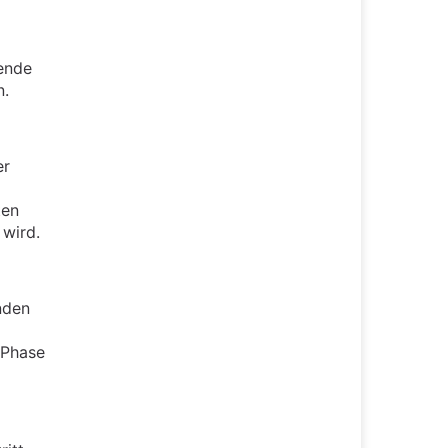
ende
n.
er
ten
 wird.
nden
-Phase