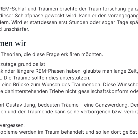
REM-Schlaf und Träumen brachte der Traumforschung gan
dieser Schlafphase geweckt wird, kann er den vorangegan
dern. Wird er stattdessen erst Stunden oder sogar Tage spä
d unschärfer.
men wir
 Theorien, die diese Frage erklären möchten.
tzutage grundlos ist
nkinder längere REM-Phasen haben, glaubte man lange Zeit
t. Die Träume sollten dies unterstützen.
um eine Brücke zum Wunsch des Träumenden. Diese Wünsche
e dahinterstehenden Triebe nicht gesellschaftskonform od
Carl Gustav Jung, bedeuten Träume – eine Ganzwerdung. De
oben und der Träumende kann seine verborgenen bzw. verdr
 vergessen.
obleme werden im Traum behandelt und sollen dort gelöst