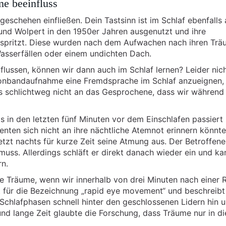
e beeinfluss
schehen einfließen. Dein Tastsinn ist im Schlaf ebenfalls a
nd Wolpert in den 1950er Jahren ausgenutzt und ihre
spritzt. Diese wurden nach dem Aufwachen nach ihren Tr
asserfällen oder einem undichten Dach.
lussen, können wir dann auch im Schlaf lernen? Leider nich
Tonbandaufnahme eine Fremdsprache im Schlaf anzueignen,
uns schlichtweg nicht an das Gesprochene, dass wir während
s in den letzten fünf Minuten vor dem Einschlafen passiert i
nten sich nicht an ihre nächtliche Atemnot erinnern könnten
etzt nachts für kurze Zeit seine Atmung aus. Der Betroffene
uss. Allerdings schläft er direkt danach wieder ein und ka
n.
re Träume, wenn wir innerhalb von drei Minuten nach einer
 für die Bezeichnung „rapid eye movement“ und beschreibt
chlafphasen schnell hinter den geschlossenen Lidern hin u
nd lange Zeit glaubte die Forschung, dass Träume nur in di