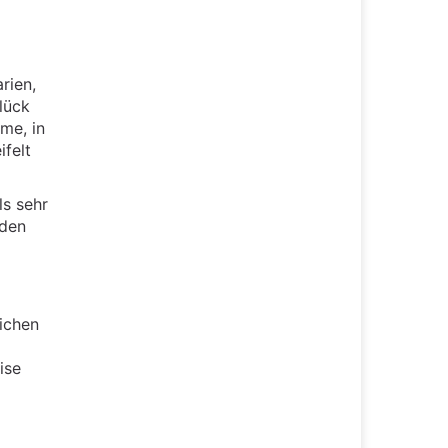
rien,
lück
me, in
felt
ls sehr
 den
lichen
ise