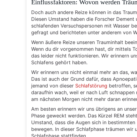
Einflussfaktoren: Wovon werden Träum
Doch auch andere Reize können in das Traumge
Diesen Umstand haben die Forscher Dement u
schlafenden Versuchspersonen mit Wasser be
gefragt und berichteten unter anderem von W
Wenn äußere Reize unseren Trauminhalt beeinf
Wenn du dir vorgenommen hast, dir mittels 
das leider nicht funktionieren. Wir erinnern 
Schlafens gehört haben.
Wir erinnern uns nicht einmal mehr an das, wa
Das ist auch der Grund dafür, dass Apnoepatie
jemand von dieser
Schlafstörung
betroffen, s
daraufhin wach, weil er nach Luft schnappen m
am nächsten Morgen nicht mehr daran erinner
Am besten erinnern wir uns übrigens an unse
Phase geweckt werden. Das Kürzel REM steht
Umstand, dass die Augen sich in bestimmten S
bewegen. In dieser Schlafphase träumen wir u
Schlafphase stattfinden.