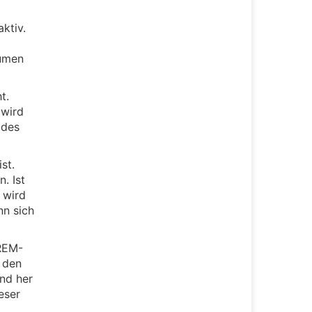
ktiv.
äumen
t.
 wird
 des
st.
. Ist
 wird
nn sich
 REM-
 den
nd her
eser