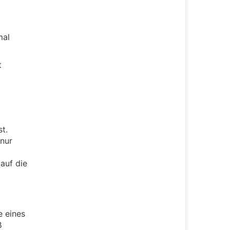
mal
t
t.
 nur
auf die
e eines
ß