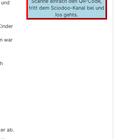
Scanne einfach den QR-Code,
 und
tritt dem Sciodoo-Kanal bei und
los gehts.
Kinder
en war
ch
er ab.