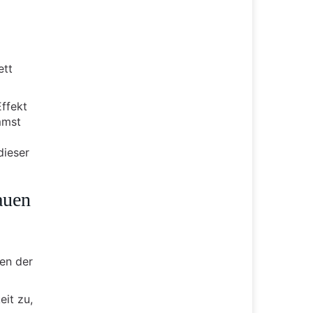
ett
ffekt
mmst
dieser
auen
en der
it zu,