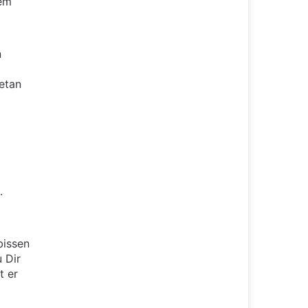
dem
n
getan
.
bissen
 Dir
t er