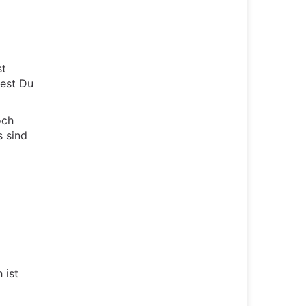
st
test Du
och
s sind
 ist