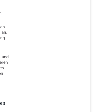
n
en.
 als
ung
n und
heren
es
en
ten