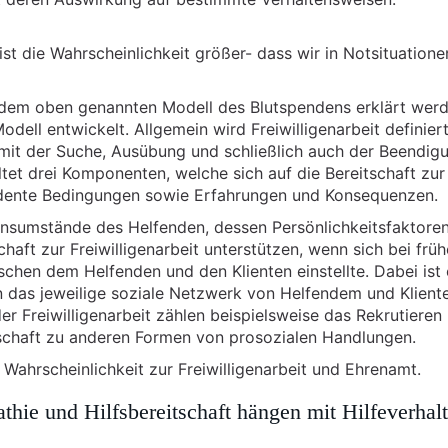
 ist die Wahrscheinlichkeit größer- dass wir in Notsituatione
t dem oben genannten Modell des Blutspendens erklärt werd
ell entwickelt. Allgemein wird Freiwilligenarbeit definiert
it der Suche, Ausübung und schließlich auch der Beendig
altet drei Komponenten, welche sich auf die Bereitschaft zur
zedente Bedingungen sowie Erfahrungen und Konsequenzen.
sumstände des Helfenden, dessen Persönlichkeitsfaktore
haft zur Freiwilligenarbeit unterstützen, wenn sich bei frü
schen dem Helfenden und den Klienten einstellte. Dabei ist 
n das jeweilige soziale Netzwerk von Helfendem und Klient
 Freiwilligenarbeit zählen beispielsweise das Rekrutieren
itschaft zu anderen Formen von prosozialen Handlungen.
e Wahrscheinlichkeit zur Freiwilligenarbeit und Ehrenamt.
thie und Hilfsbereitschaft hängen mit Hilfeverhal