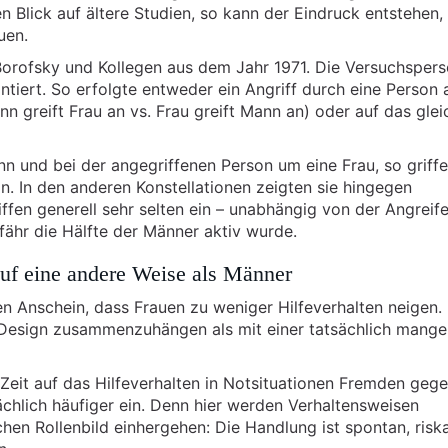
en Blick auf ältere Studien, so kann der Eindruck entstehen,
uen.
 Borofsky und Kollegen aus dem Jahr 1971. Die Versuchsper
tiert. So erfolgte entweder ein Angriff durch eine Person 
greift Frau an vs. Frau greift Mann an) oder auf das glei
n und bei der angegriffenen Person um eine Frau, so griff
. In den anderen Konstellationen zeigten sie hingegen
iffen generell sehr selten ein – unabhängig von der Angreife
ähr die Hälfte der Männer aktiv wurde.
auf eine andere Weise als Männer
en Anschein, dass Frauen zu weniger Hilfeverhalten neigen.
 Design zusammenzuhängen als mit einer tatsächlich mange
 Zeit auf das Hilfeverhalten in Notsituationen Fremden geg
chlich häufiger ein. Denn hier werden Verhaltensweisen
en Rollenbild einhergehen: Die Handlung ist spontan, risk