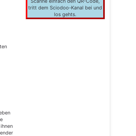
Scanne einfach den QR-Code,
tritt dem Sciodoo-Kanal bei und
los gehts.
ten
Neben
ne
 ihnen
pender