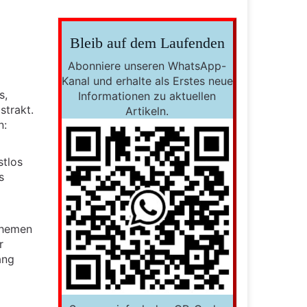
Bleib auf dem Laufenden
Abonniere unseren WhatsApp-
Kanal und erhalte als Erstes neue
s,
Informationen zu aktuellen
strakt.
Artikeln.
n:
stlos
s
 Themen
r
ang