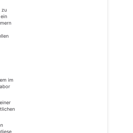
 zu
 ein
mmern
llen
lem im
Labor
einer
tlichen
en
diese