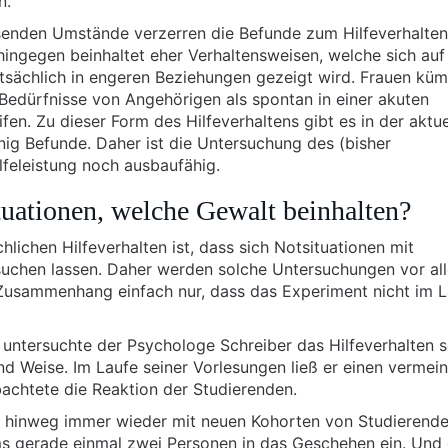
n.
senden Umstände verzerren die Befunde zum Hilfeverhalten
hingegen beinhaltet eher Verhaltensweisen, welche sich auf
ptsächlich in engeren Beziehungen gezeigt wird. Frauen kü
Bedürfnisse von Angehörigen als spontan in einer akuten
fen. Zu dieser Form des Hilfeverhaltens gibt es in der aktue
nig Befunde. Daher ist die Untersuchung des (bisher
lfeleistung noch ausbaufähig.
uationen, welche Gewalt beinhalten?
ichen Hilfeverhalten ist, dass sich Notsituationen mit
rsuchen lassen. Daher werden solche Untersuchungen vor al
Zusammenhang einfach nur, dass das Experiment nicht im 
 untersuchte der Psychologe Schreiber das Hilfeverhalten s
d Weise. Im Laufe seiner Vorlesungen ließ er einen vermein
chtete die Reaktion der Studierenden.
e hinweg immer wieder mit neuen Kohorten von Studierend
ms gerade einmal zwei Personen in das Geschehen ein. Und 