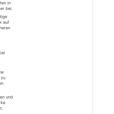
ten in
er bei.
tige
k auf
öheren
bei
he
 zu
en
sen und
rke
t.