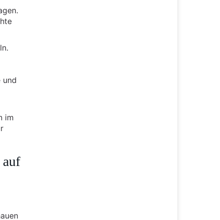
agen.
chte
ln.
e und
n im
r
 auf
hauen