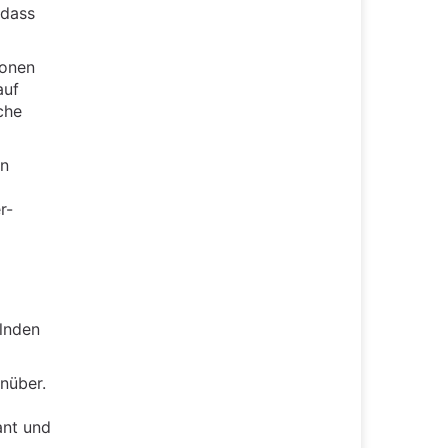
 dass
sonen
auf
che
en
r-
lnden
enüber.
ant und