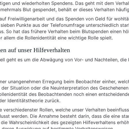
istigen und wiederholten Spendens. Das geht mit dem Verhal
mehrmals Blut gespendet, behält er dieses Verhalten häufig
auf Freiwilligenarbeit und das Spenden von Geld für wohltä
sieben Punkte aus der Telefonumfrage unterschiedlich star
us. So hat das frühere Verhalten beim Blutspenden einen h
r allem die Rollenidentität eine wichtige Rolle spielt.
en auf unser Hilfeverhalten
ll geht es um die Abwägung von Vor- und Nachteilen, die 
 einer unangenehmen Erregung beim Beobachter einher, welc
s der Situation oder die Neuinterpretation des Geschehenen
Rollenidentität des Beobachtenden noch einen entscheidend
er Identitätstheorie zurück.
verschiedenster Rollen, welche unser Verhalten beeinflus
usst werden. Die Annahme besteht darin, dass die eine sta
 die Wahrscheinlichkeit des gezeigten Hilfeverhaltens erhöh
ist deren Auswirkung auf bestimmte Verhaltensweisen.