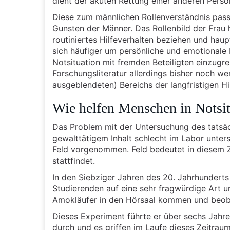
dient der akuten Rettung einer anderen Perso
Diese zum männlichen Rollenverständnis pas
Gunsten der Männer. Das Rollenbild der Frau 
routiniertes Hilfeverhalten beziehen und hau
sich häufiger um persönliche und emotionale 
Notsituation mit fremden Beteiligten einzugrei
Forschungsliteratur allerdings bisher noch we
ausgeblendeten) Bereichs der langfristigen Hi
Wie helfen Menschen in Notsit
Das Problem mit der Untersuchung des tatsächl
gewalttätigem Inhalt schlecht im Labor unte
Feld vorgenommen. Feld bedeutet in diesem 
stattfindet.
In den Siebziger Jahren des 20. Jahrhunderts
Studierenden auf eine sehr fragwürdige Art un
Amokläufer in den Hörsaal kommen und beoba
Dieses Experiment führte er über sechs Jahr
durch und es griffen im Laufe dieses Zeitrau