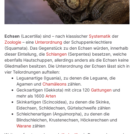
Echsen
(Lacertilia) sind – nach klassischer
Systematik
der
Zoologie
– eine
Unterordnung
der Schuppenkriechtiere
(Squamata). Das Gegenstück zu den Echsen würden, innerhalb
dieser Einteilung, die
Schlangen
(Serpentes) besetzen, welche
ebenfalls Hautschuppen, allerdings anders als die Echsen keine
Gliedmaßen besitzen. Die Unterordnung der Echsen lässt sich in
vier Teilordnungen aufteilen:
Leguanartige (Iguania), zu denen die Leguane, die
Agamen und
Chamäleons
zählen.
Geckoartigen (Gekkota) mit circa 120
Gattungen
und
mehr als 1600
Arten
Skinkartigen (Scincoidea), zu denen die Skinke,
Eidechsen, Schildechsen, Gürtelschweife zählen
Schleichenartigen (Anguimorpha), zu denen die
Blindschleichen, Krustenechsen, Höckerechsen und
Warane
zählen