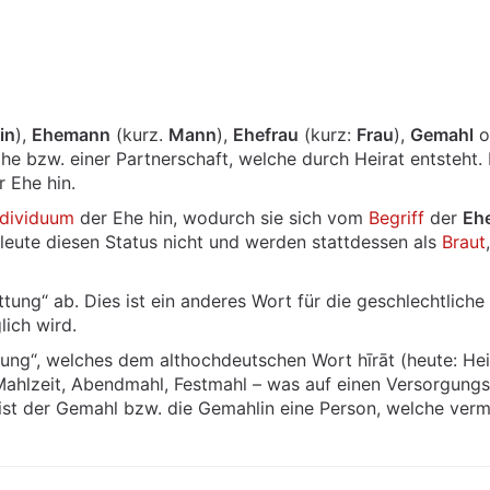
in
),
Ehemann
(kurz.
Mann
),
Ehefrau
(kurz:
Frau
),
Gemahl
o
Ehe bzw. einer Partnerschaft, welche durch Heirat entsteht. 
r Ehe hin.
ndividuum
der Ehe hin, wodurch sie sich vom
Begriff
der
Eh
eleute diesen Status nicht und werden stattdessen als
Braut
g“ ab. Dies ist ein anderes Wort für die geschlechtliche 
lich wird.
“, welches dem althochdeutschen Wort hīrāt (heute: Heira
ahlzeit, Abendmahl, Festmahl – was auf einen Versorgungs
t der Gemahl bzw. die Gemahlin eine Person, welche vermä