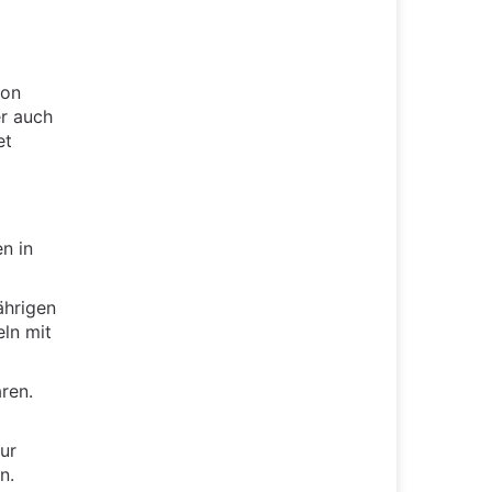
von
er auch
et
n in
ährigen
eln mit
ren.
zur
n.