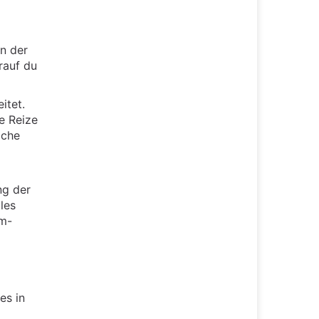
in der
rauf du
itet.
e Reize
iche
ng der
les
um-
es in