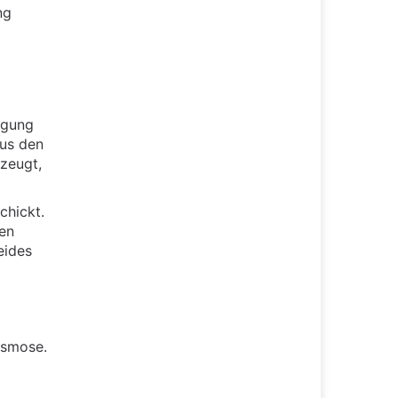
ng
agung
aus den
zeugt,
chickt.
len
eides
Osmose.