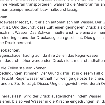
 ihre Membran transportieren, während die Membran für a
t man „semipermeabel“ bzw. halbdurchlässig.
wamm.
adewasser legst, füllt er sich automatisch mit Wasser. Der 
llt ist. Und dadurch, dass Luft einen geringeren Druck als 
tisch mit Wasser. Das Schwammäußere ist, wie eine Zellme
 eindringen und der Druckausgleich geschieht. Dies geschi
be Druck herrscht.
beobachten.
egenschauer häufig auf, da ihre Zellen das Regenwasser
dem dadurch höher werdenden Druck nicht mehr standhalten
die Zellen steuern können.
bedingungen stimmen. Der Grund dafür ist in diesem Fall di
rucht. Regenwasser enthält nur wenige gelöste Teilchen,
d andere Stoffe trägt. Dieses Ungleichgewicht wird durch 
 herauslässt, wird der Druck ausgeglichen, indem Wasser
ieren, bis so viel Wasser in die Kirsche eingedrungen ist, 