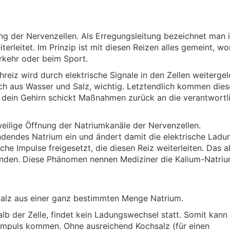
ung der Nervenzellen. Als Erregungsleitung bezeichnet man 
erleitet. Im Prinzip ist mit diesen Reizen alles gemeint, wo
rkehr oder beim Sport.
reiz wird durch elektrische Signale in den Zellen weitergele
sch aus Wasser und Salz, wichtig. Letztendlich kommen dies
 dein Gehirn schickt Maßnahmen zurück an die verantwortl
weilige Öffnung der Natriumkanäle der Nervenzellen.
ndendes Natrium ein und ändert damit die elektrische Ladu
he Impulse freigesetzt, die diesen Reiz weiterleiten. Das al
ekunden. Diese Phänomen nennen Mediziner die Kalium-Natri
 Salz aus einer ganz bestimmten Menge Natrium.
b der Zelle, findet kein Ladungswechsel statt. Somit kann 
 Impuls kommen. Ohne ausreichend Kochsalz (für einen