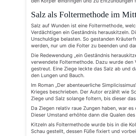
den Körper eindringen und zu Entzündungen f
Salz als Foltermethode im Mitt
Salz auf Wunden ist eine Foltermethode, welch
Verdächtigen ein Geständnis herauskitzeln. 
Unschuldige belasten. So gestanden Kräuterf
werden, nur um die Folter zu beenden und dan
Die Redewendung „ein Geständnis herauskitzel
verwendete Foltermethode. Dazu wurde den V
gestreut. Eine Ziege leckte das Salz ab und 
den Lungen und Bauch.
Im Roman „Der abenteuerliche Simplicissimus
Krieges beschrieben. Der Autor erzählt wie So
Ziege und Salz solange foltern, bis dieser da
Da Ziegen relativ raue Zungen haben, war es
Dieser Umstand erhöhte dann die Qualen des 
Kitzeln als Foltermethode wurde bis in die Kol
Schau gestellt, dessen Füße fixiert und vorb