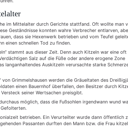
ühren.
elalter
e im Mittelalter durch Gerichte stattfand. Oft wollte man 
Diese Geständnisse konnten wahre Verbrecher entlarven, ab
rauen, dass sie Hexenwerk betrieben und vom Teufel geleit
n einen schnellen Tod zu finden.
n“ stammt aus dieser Zeit. Denn auch Kitzeln war eine oft
erdächtigen Salz auf die Füße oder andere erogene Zone
das langanhaltendes Auskitzeln verursachte starke Schmerze
“ von Grimmelshausen werden die Gräueltaten des Dreißigj
ldaten einen Bauernhof überfallen, den Besitzer durch Kitz
s Versteck seiner Wertsachen preisgibt.
 durchaus möglich, dass die Fußsohlen irgendwann wund wa
Gefolterten.
onialzeit betrieben. Ein Verurteilter wurde dann öffentlich 
eigehenden Passanten durften den Mann bzw. die Frau kitzel