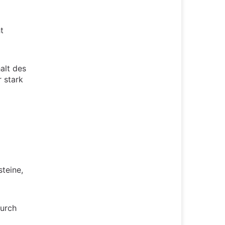
t
alt des
r stark
steine,
durch