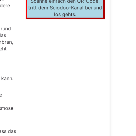
Scanne einfach den QR-Code,
ndere
tritt dem Sciodoo-Kanal bei und
los gehts.
Grund
das
mbran,
eht
 kann.
e
Osmose
dass das