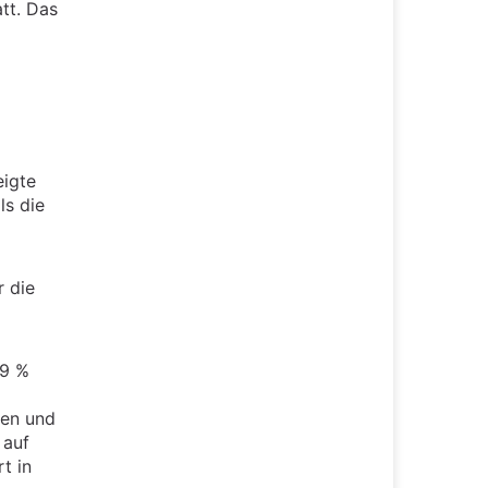
tt. Das
eigte
ls die
r die
,9 %
fen und
 auf
t in