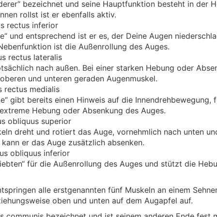
derer“ bezeichnet und seine Hauptfunktion besteht in der 
n rollst ist er ebenfalls aktiv.
 rectus inferior
e“ und entsprechend ist er es, der Deine Augen niederschl
Nebenfunktion ist die Außenrollung des Auges.
 rectus lateralis
tsächlich nach außen. Bei einer starken Hebung oder Abs
n oberen und unteren geraden Augenmuskel.
 rectus medialis
e“ gibt bereits einen Hinweis auf die Innendrehbewegung, f
die extreme Hebung oder Absenkung des Auges.
s obliquus superior
ln dreht und rotiert das Auge, vornehmlich nach unten un
 kann er das Auge zusätzlich absenken.
s obliquus inferior
iebten“ für die Außenrollung des Auges und stützt die Heb
tspringen alle erstgenannten fünf Muskeln an einem Sehne
eziehungsweise oben und unten auf dem Augapfel auf.
us communis bezeichnet und ist seinem anderen Ende fest 