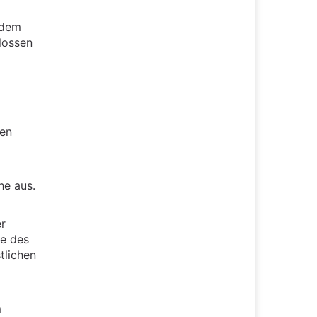
ndem
hlossen
nen
he aus.
er
fe des
tlichen
m