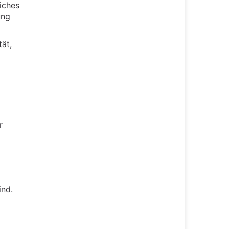
iches
ung
ät,
r
ind.