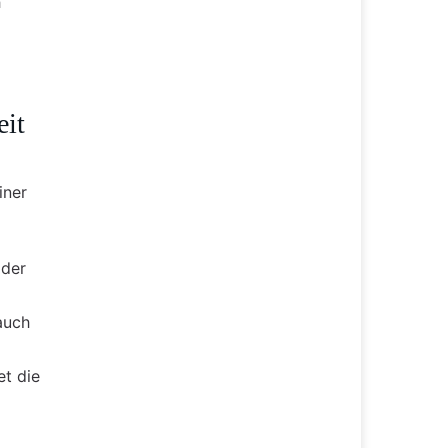
h
eit
iner
g
 der
auch
t die