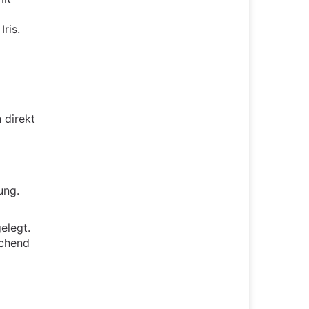
ris.
 direkt
ung.
elegt.
echend