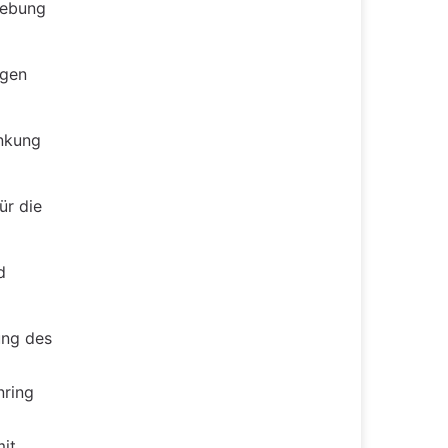
Hebung
agen
enkung
ür die
d
ung des
nring
mit