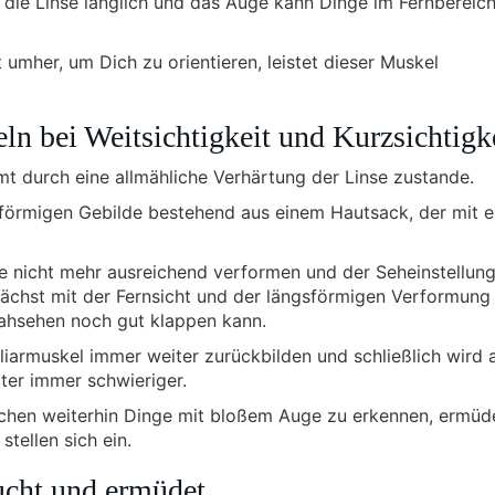
h die Linse länglich und das Auge kann Dinge im Fernbereic
umher, um Dich zu orientieren, leistet dieser Muskel
n bei Weitsichtigkeit und Kurzsichtigk
t durch eine allmähliche Verhärtung der Linse zustande.
lförmigen Gebilde bestehend aus einem Hautsack, der mit e
sie nicht mehr ausreichend verformen und der Seheinstellun
ächst mit der Fernsicht und der längsförmigen Verformung
ahsehen noch gut klappen kann.
iliarmuskel immer weiter zurückbilden und schließlich wird 
ter immer schwieriger.
chen weiterhin Dinge mit bloßem Auge zu erkennen, ermüde
tellen sich ein.
ucht und ermüdet