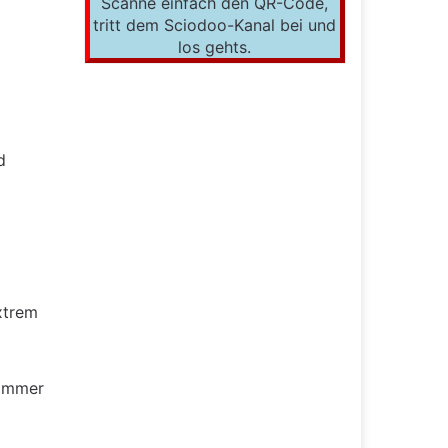
Scanne einfach den QR-Code,
tritt dem Sciodoo-Kanal bei und
los gehts.
d
xtrem
 immer