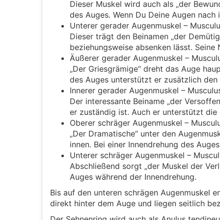
Dieser Muskel wird auch als „der Bewun
des Auges. Wenn Du Deine Augen nach inne
Unterer gerader Augenmuskel – Musculus
Dieser trägt den Beinamen „der Demütig
beziehungsweise absenken lässt. Seine 
Äußerer gerader Augenmuskel – Musculus
„Der Griesgrämige“ dreht das Auge haup
des Auges unterstützt er zusätzlich de
Innerer gerader Augenmuskel – Musculus
Der interessante Beiname „der Versoffen
er zuständig ist. Auch er unterstützt 
Oberer schräger Augenmuskel – Musculu
„Der Dramatische“ unter den Augenmuske
innen. Bei einer Innendrehung des Auges
Unterer schräger Augenmuskel – Musculu
Abschließend sorgt „der Muskel der Verl
Auges während der Innendrehung.
Bis auf den unteren schrägen Augenmuskel en
direkt hinter dem Auge und liegen seitlich b
Der Sehnenring wird auch als Anulus tendine