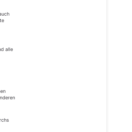
 auch
te
d alle
hen
anderen
rchs