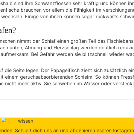
eshalb sind ihre Schwanzflossen sehr kräftig und können ih
llenfische brauchen vor allem die Fähigkeit im verschlungen
zu wechseln. Einige von ihnen können sogar rückwärts schw
afen?
schen nimmt der Schlaf einen großen Teil des Fischlebens 
nach unten, Atmung und Herzschlag werden deutlich reduzie
h aufmerksam. Bei Gefahr werden sie blitzschnell wieder wa
f die Seite legen. Der Papageifisch zieht sich zusätzlich ei
mit einem geruchsabsorbierenden Schleim. So können Fress
he nicht mehr aktiv. Sie schweben im Wasser oder versteck
enden. Schließ dich uns an und abonniere unseren Instagra