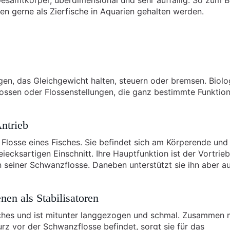
Gesamtkörper, überdimensional und sehr auffällig. So zum B
en gerne als Zierfische in Aquarien gehalten werden.
gen, das Gleichgewicht halten, steuern oder bremsen. Biol
lossen oder Flossenstellungen, die ganz bestimmte Funktio
Antrieb
 Flosse eines Fisches. Sie befindet sich am Körperende und
eiecksartigen Einschnitt. Ihre Hauptfunktion ist der Vortrie
 seiner Schwanzflosse. Daneben unterstützt sie ihn aber a
nen als Stabilisatoren
ches und ist mitunter langgezogen und schmal. Zusammen m
urz vor der Schwanzflosse befindet, sorgt sie für das