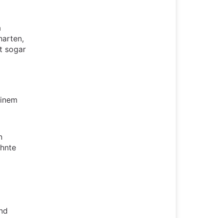
a
harten,
t sogar
einem
n
ähnte
ind