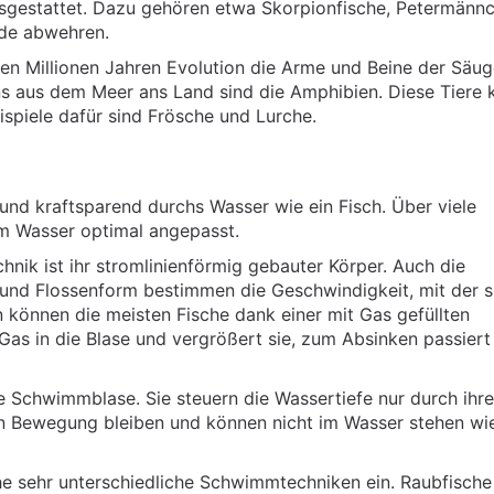
ausgestattet. Dazu gehören etwa Skorpionfische, Petermänn
nde abwehren.
en Millionen Jahren Evolution die Arme und Beine der Säuge
s aus dem Meer ans Land sind die Amphibien. Diese Tiere
ispiele dafür sind Frösche und Lurche.
nd kraftsparend durchs Wasser wie ein Fisch. Über viele
im Wasser optimal angepasst.
nik ist ihr stromlinienförmig gebauter Körper. Auch die
und Flossenform bestimmen die Geschwindigkeit, mit der s
n können die meisten Fische dank einer mit Gas gefüllten
s in die Blase und vergrößert sie, zum Absinken passiert
e Schwimmblase. Sie steuern die Wassertiefe nur durch ihre
in Bewegung bleiben und können nicht im Wasser stehen wi
e sehr unterschiedliche Schwimmtechniken ein. Raubfische