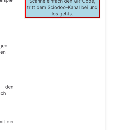
eispiel
Scanne einfach den QR-Code,
tritt dem Sciodoo-Kanal bei und
los gehts.
ogen
nen
b – den
uch
it der