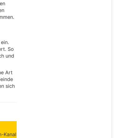
ren
en
immen.
ein.
rt. So
ch und
ne Art
feinde
en sich
m-Kanal