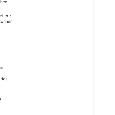
chen
tiere.
 können
ie
 das
e