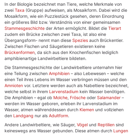
In der Biologie bezeichnet man Tiere, welche Merkmale von
zwei
Taxa
(Gruppe) aufweisen, als Mosaikform. Dabei wird die
Mosaikform, wie ein Puzzlestück gesehen, deren Einordnung
ein größeres Bild bzw. Verständnis von einer gemeinsamen
Stammesgeschichte
der Arten ermöglicht. Bildet die
Tierart
zudem ein Brücke zwischen zwei Taxa, ist also eine
Übergangsform- nennt man diese
Spezies
auch Brückentier.
Zwischen Fischen und Säugetieren existieren keine
Brückenformen
, da sich aus den Knochenfischen lediglich
amphibienartige Landwirbeltiere bildeten.
Die Stammesgeschichte der Landwirbeltiere unternahm hier
eine Teilung zwischen
Amphibien
– also Lebewesen – welche
einen Teil ihres Lebens im Wasser verbringen müssen und den
Amnioten
vor. Letztere werden auch als Nabeltiere bezeichnet,
welche selbst in ihrem
Larvenstadium
kein Wasser benötigen.
Die Amphibien – egal ob
Molche
,
Frösche
oder
Salamander
–
werden im Wasser geboren, erleben ihr Larvenstadium im
Wasser, atmen währenddessen durch
Kiemen
und vollziehen
den
Landgang
nur als
Adultform
.
Andere Landwirbeltiere, wie Säuger,
Vögel
und
Reptilien
sind
keineswegs ans Wasser gebunden. Diese atmen durch
Lungen