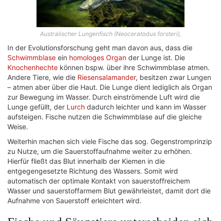
Australischer Lungenfisch (Neoceratodus forsteri),
In der Evolutionsforschung geht man davon aus, dass die
Schwimmblase
ein
homologes Organ
der Lunge ist. Die
Knochenhechte
können bspw. über ihre Schwimmblase atmen.
Andere Tiere, wie die
Riesensalamander
, besitzen zwar Lungen
– atmen aber über die Haut. Die Lunge dient lediglich als Organ
zur Bewegung im Wasser. Durch einströmende Luft wird die
Lunge gefüllt, der
Lurch
dadurch leichter und kann im Wasser
aufsteigen. Fische nutzen die Schwimmblase auf die gleiche
Weise.
Weiterhin machen sich viele Fische das sog. Gegenstromprinzip
zu Nutze, um die Sauerstoffaufnahme weiter zu erhöhen.
Hierfür fließt das Blut innerhalb der Kiemen in die
entgegengesetzte Richtung des Wassers. Somit wird
automatisch der optimale Kontakt von sauerstoffreichem
Wasser und sauerstoffarmem Blut gewährleistet, damit dort die
Aufnahme von Sauerstoff erleichtert wird.