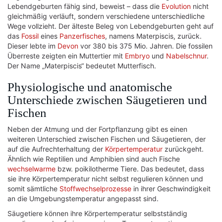
Lebendgeburten fähig sind, beweist – dass die
Evolution
nicht
gleichmäßig verläuft, sondern verschiedene unterschiedliche
Wege vollzieht. Der älteste Beleg von Lebendgeburten geht auf
das
Fossil
eines
Panzerfisches
, namens Materpiscis, zurück.
Dieser lebte im
Devon
vor 380 bis 375 Mio. Jahren. Die fossilen
Überreste zeigten ein Muttertier mit
Embryo
und
Nabelschnur
.
Der Name „Materpiscis“ bedeutet Mutterfisch.
Physiologische und anatomische
Unterschiede zwischen Säugetieren und
Fischen
Neben der Atmung und der Fortpflanzung gibt es einen
weiteren Unterschied zwischen Fischen und Säugetieren, der
auf die Aufrechterhaltung der
Körpertemperatur
zurückgeht.
Ähnlich wie Reptilien und Amphibien sind auch Fische
wechselwarme
bzw. poikilotherme Tiere. Das bedeutet, dass
sie ihre Körpertemperatur nicht selbst regulieren können und
somit sämtliche
Stoffwechselprozesse
in ihrer Geschwindigkeit
an die Umgebungstemperatur angepasst sind.
Säugetiere können ihre Körpertemperatur selbstständig