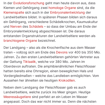
In der
Evolutionsforschung
geht man heute davon aus, dass
Kiemen und Gehörgang zwei
homologe Organe
sind, da die
Kiemenspalte
sich auch in der
Embryonalentwicklung
der
Landwirbeltiere bildet. In späteren Phasen bilden sich daraus
ein Gehörgang, verschiedene Schädelknochen, Kaumuskultur
und
Nerven
des
Schädels
– so dass der Umbau am Ende der
Embryonalentwicklung abgeschlossen ist. Die daraus
entstanden Organstrukturen der Landwirbeltiere werden als
branchiogene Organe
bezeichnet.
Der Landgang – also als die Knochenfische aus dem Wasser
traten – vollzog sich am Ende des
Devons
vor 400 bis 350 Mio.
Jahren. Zu den ersten Landwirbeltieren gehörten Vertreter aus
der Gattung
Tiktaalik
, welche vor 380 Mio. Jahren im
Oberdevon auftraten. Die amphibienähnlichen Fleischflosser
hatten bereits eine Ohrregion, einen beweglichen Hals und
Vordergliedmaßen – welche das Landleben ermöglichten. Vom
Aussehen her ähnelten sie heutigen
Krokodilen
.
Neben dem Landgang der Fleischflosser gab es auch
Landwirbeltiere, welche zurück ins Meer gingen. Heutige
Meeressäugetiere
sind perfekt an ein Leben im Wasser
angepasst. Doch das war nicht immer so. Denn die nächsten