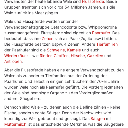
Verwandten der heute lebende Wale sind
Flusspferde
. Beide
Gruppen trennten sich vor circa 54 Millionen Jahren, als die
Wale zurück ins Meer gingen.
Wale und Flusspferde werden unter der
Verwandtschaftsgruppe Cetancodonta bzw. Whippomorpha
zusammengefasst. Flusspferde sind eigentlich
Paarhufer
. Das
bedeutet, dass ihre
Zehen
sich als Paar (2x, 4x usw.) bilden.
Die Flusspferde besitzen bspw. 4 Zehen. Andere
Tierfamilien
der Paarhufer sind die
Schweine
,
Kamele
und auch
Wiederkäuer
– wie
Rinder
,
Giraffen
,
Hirsche
,
Gazellen
und
Antilopen
.
Aber die Flusspferde haben eine engere Verwandtschaft zu den
Walen als zu anderen Tierfamilien aus der Ordnung der
Paarhufer. Und selbst in einigen Lehrbüchern der 70-er Jahre
wurden Wale noch als Paarhufer geführt. Die Vordergliedmaßen
der Wale sind homologe Organe zu den Vordergliedmaßen
anderer Säugetiere.
Dennoch sind Wale – zu denen auch die Delfine zählen – keine
Fische, sondern echte Säuger. Denn der Nachwuchs wird
lebendig zur Welt gebracht und gesäugt. Das
Säugen
mit
Muttermilch
ist das entscheidende Merkmal, was die Säugetiere