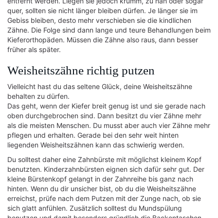
entfernt werden. Liegen sie jedoch krumm, zu nah oder sogar
quer, sollten sie nicht länger bleiben dürfen. Je länger sie im
Gebiss bleiben, desto mehr verschieben sie die kindlichen
Zähne. Die Folge sind dann lange und teure Behandlungen beim
Kieferorthopäden. Müssen die Zähne also raus, dann besser
früher als später.
Weisheitszähne richtig putzen
Vielleicht hast du das seltene Glück, deine Weisheitszähne
behalten zu dürfen.
Das geht, wenn der Kiefer breit genug ist und sie gerade nach
oben durchgebrochen sind. Dann besitzt du vier Zähne mehr
als die meisten Menschen. Du musst aber auch vier Zähne mehr
pflegen und erhalten. Gerade bei den sehr weit hinten
liegenden Weisheitszähnen kann das schwierig werden.
Du solltest daher eine Zahnbürste mit möglichst kleinem Kopf
benutzten. Kinderzahnbürsten eignen sich dafür sehr gut. Der
kleine Bürstenkopf gelangt in der Zahnreihe bis ganz nach
hinten. Wenn du dir unsicher bist, ob du die Weisheitszähne
erreichst, prüfe nach dem Putzen mit der Zunge nach, ob sie
sich glatt anfühlen. Zusätzlich solltest du Mundspülung
benutzen und damit besonders gründlich die Backentaschen