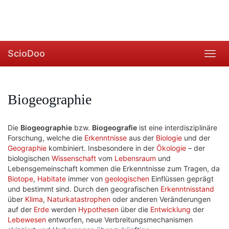
ScioDoo
Toggl
navig
Biogeographie
Die
Biogeographie
bzw.
Biogeografie
ist eine interdisziplinäre
Forschung, welche die
Erkenntnisse
aus der
Biologie
und der
Geographie
kombiniert. Insbesondere in der
Ökologie
– der
biologischen
Wissenschaft
vom
Lebensraum
und
Lebensgemeinschaft kommen die Erkenntnisse zum Tragen, da
Biotope
,
Habitate
immer von
geologischen
Einflüssen geprägt
und bestimmt sind. Durch den geografischen
Erkenntnisstand
über
Klima
,
Naturkatastrophen
oder anderen Veränderungen
auf der
Erde
werden
Hypothesen
über die
Entwicklung
der
Lebewesen
entworfen, neue Verbreitungsmechanismen