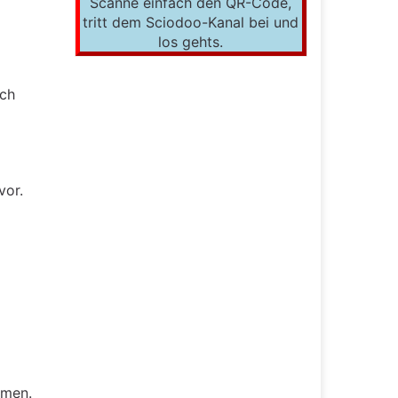
Scanne einfach den QR-Code,
tritt dem Sciodoo-Kanal bei und
los gehts.
ich
vor.
mmen.