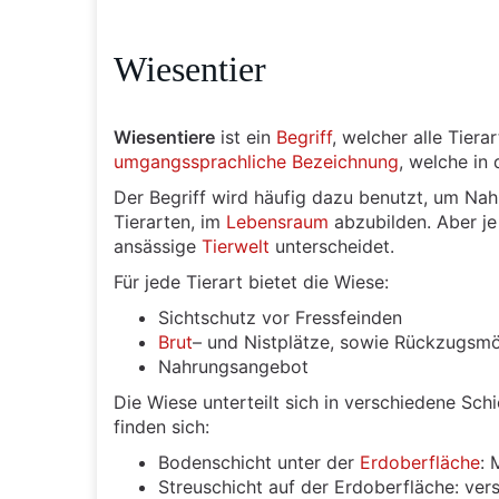
Wiesentier
Wiesentiere
ist ein
Begriff
, welcher alle Tiera
umgangssprachliche
Bezeichnung
, welche in 
Der Begriff wird häufig dazu benutzt, um Na
Tierarten, im
Lebensraum
abzubilden. Aber j
ansässige
Tierwelt
unterscheidet.
Für jede Tierart bietet die Wiese:
Sichtschutz vor Fressfeinden
Brut
– und Nistplätze, sowie Rückzugsmö
Nahrungsangebot
Die Wiese unterteilt sich in verschiedene Sch
finden sich:
Bodenschicht unter der
Erdoberfläche
: 
Streuschicht auf der Erdoberfläche: ver