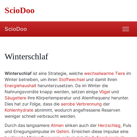
Skip
ScioDoo
to
main
content
ScioDoo
Toggl
navig
Winterschlaf
Winterschlaf
ist eine Strategie, welche
wechselwarme
Tiere
im
Winter betreiben, um ihren
Stoffwechsel
und damit ihren
Energiehaushalt
herunterzusetzen. Da im Winter die
Nahrungsvorräte knapp werden, setzen einige
Vögel
und
Säugetiere
ihre Körpertemperatur und Atemfrequenz herunter.
Dies hat zur Folge, dass die
aerobe
Verbrennung
der
Kohlenhydrate
abnimmt, wodurch angefressene Reserven
weniger schnell verbraucht werden.
Durch das langsamere
Atmen
sinken auch der
Herzschlag
, Puls
und Erregungsimpulse im
Gehirn
. Erreichen diese Impulse eine