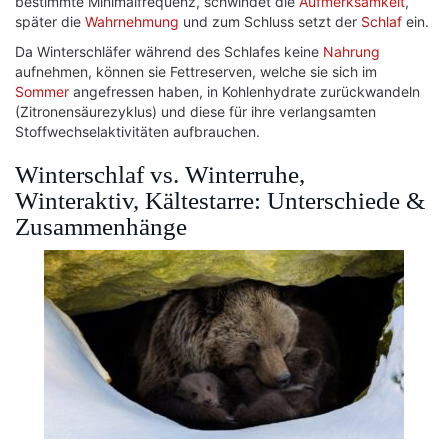
bestimmte Minimalfrequenz, schwindet die
Aufmerksamkeit
,
später die
Wahrnehmung
und zum Schluss setzt der
Schlaf
ein.
Da Winterschläfer während des Schlafes keine
Nahrung
aufnehmen, können sie Fettreserven, welche sie sich im
Sommer
angefressen haben, in Kohlenhydrate zurückwandeln
(Zitronensäurezyklus) und diese für ihre verlangsamten
Stoffwechselaktivitäten aufbrauchen.
Winterschlaf vs. Winterruhe,
Winteraktiv, Kältestarre: Unterschiede &
Zusammenhänge