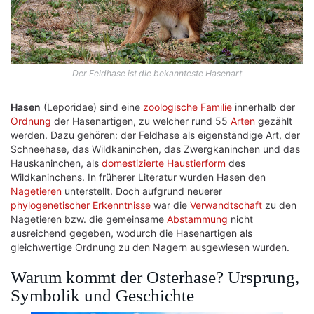
Der Feldhase ist die bekannteste Hasenart
Hasen
(Leporidae) sind eine
zoologische
Familie
innerhalb der
Ordnung
der Hasenartigen, zu welcher rund 55
Arten
gezählt
werden. Dazu gehören: der Feldhase als eigenständige Art, der
Schneehase, das Wildkaninchen, das Zwergkaninchen und das
Hauskaninchen, als
domestizierte
Haustierform
des
Wildkaninchens. In früherer Literatur wurden Hasen den
Nagetieren
unterstellt. Doch aufgrund neuerer
phylogenetischer
Erkenntnisse
war die
Verwandtschaft
zu den
Nagetieren bzw. die gemeinsame
Abstammung
nicht
ausreichend gegeben, wodurch die Hasenartigen als
gleichwertige Ordnung zu den Nagern ausgewiesen wurden.
Warum kommt der Osterhase? Ursprung,
Symbolik und Geschichte