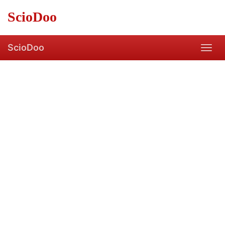
Skip
ScioDoo
to
main
content
ScioDoo
Toggl
navig