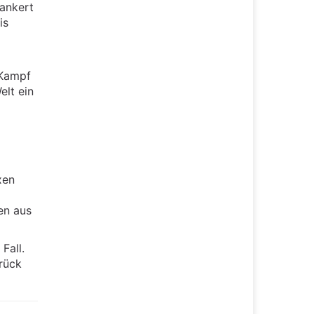
rankert
is
 Kampf
elt ein
xen
en aus
Fall.
rück