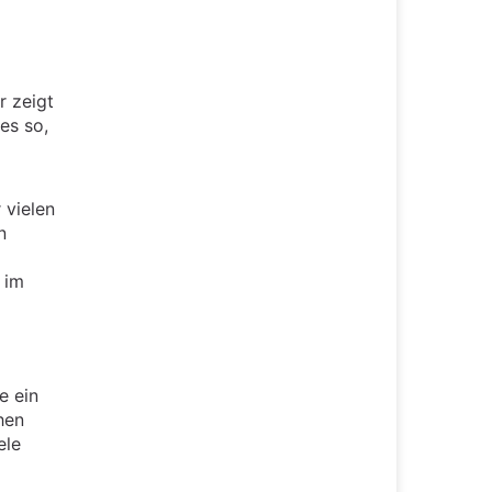
r zeigt
es so,
 vielen
n
 im
e ein
chen
ele