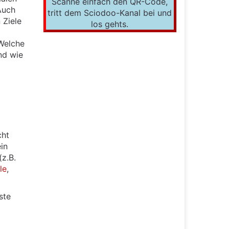
Scanne einfach den QR-Code,
 Auch
tritt dem Sciodoo-Kanal bei und
 Ziele
los gehts.
 Welche
nd wie
cht
in
(z.B.
le
,
ste