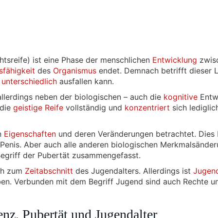
htsreife) ist eine Phase der menschlichen
Entwicklung
zwis
sfähigkeit
des
Organismus
endet. Demnach betrifft dieser 
unterschiedlich
ausfallen kann.
allerdings neben der biologischen – auch die
kognitive
Entw
 die
geistige Reife
vollständig und
konzentriert
sich ledigli
n
Eigenschaften
und deren Veränderungen betrachtet. Dies b
Penis. Aber auch alle anderen biologischen Merkmalsände
egriff der Pubertät zusammengefasst.
ich zum
Zeitabschnitt
des Jugendalters. Allerdings ist
Jugen
en. Verbunden mit dem Begriff Jugend sind auch Rechte und
nz, Pubertät und Jugendalter