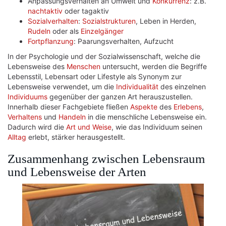
Anpassungsverhalten an Umwelt und
Konkurrenz
: z.B.
nachtaktiv
oder tagaktiv
Sozialverhalten
:
Sozialstrukturen
, Leben in Herden,
Rudeln
oder als
Einzelgänger
Fortpflanzung
: Paarungsverhalten, Aufzucht
In der Psychologie und der Sozialwissenschaft, welche die
Lebensweise des
Menschen
untersucht, werden die Begriffe
Lebensstil, Lebensart oder Lifestyle als Synonym zur
Lebensweise verwendet, um die
Individualität
des einzelnen
Individuums
gegenüber der ganzen Art herauszustellen.
Innerhalb dieser Fachgebiete fließen
Aspekte
des
Erlebens
,
Verhaltens
und
Handeln
in die menschliche Lebensweise ein.
Dadurch wird die
Art und Weise
, wie das Individuum seinen
Alltag
erlebt, stärker herausgestellt.
Zusammenhang zwischen Lebensraum
und Lebensweise der Arten